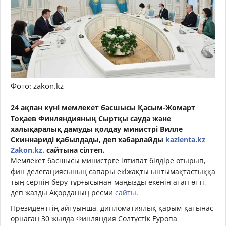
Фото: zakon.kz
24 ақпан күні мемлекет басшысы Қасым-Жомарт
Тоқаев Финляндияның Сыртқы сауда және
халықаралық дамуды қолдау министрі Вилле
Скиннариді қабылдады, деп хабарлайды
kazlenta.kz
Zakon.kz.
сайтына сілтеп.
Мемлекет басшысы министрге ілтипат білдіре отырып,
фин делегациясының сапары екіжақты ынтымақтастыққа
тың серпін беру тұрғысынан маңызды екенін атап өтті,
деп жазды Ақорданың ресми
сайты
.
Президенттің айтуынша, дипломатиялық қарым-қатынас
орнаған 30 жылда Финляндия Солтүстік Еуропа