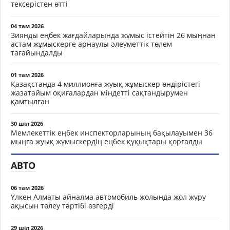
тексерістен өтті
04 там 2026
Зиянды еңбек жағдайларында жұмыс істейтін 26 мыңнан
астам жұмыскерге арнаулы әлеуметтік төлем
тағайындалды
01 там 2026
Қазақстанда 4 миллионға жуық жұмыскер өндірістегі
жазатайым оқиғалардан міндетті сақтандырумен
қамтылған
30 шіл 2026
Мемлекеттік еңбек инспекторларының бақылауымен 36
мыңға жуық жұмыскердің еңбек құқықтары қорғалды
АВТО
06 там 2026
Үлкен Алматы айналма автомобиль жолында жол жүру
ақысын төлеу тәртібі өзгерді
29 шіл 2026