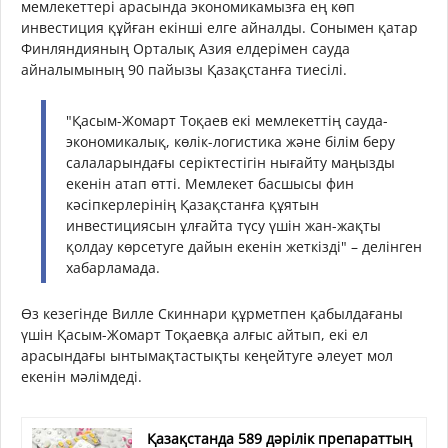
мемлекеттері арасында экономикамызға ең көп
инвестиция құйған екінші елге айналды. Сонымен қатар
Финляндияның Орталық Азия елдерімен сауда
айналымының 90 пайызы Қазақстанға тиесілі.
"Қасым-Жомарт Тоқаев екі мемлекеттің сауда-
экономикалық, көлік-логистика және білім беру
салаларындағы серіктестігін нығайту маңызды
екенін атап өтті. Мемлекет басшысы фин
кәсіпкерлерінің Қазақстанға құятын
инвестициясын ұлғайта түсу үшін жан-жақты
қолдау көрсетуге дайын екенін жеткізді" – делінген
хабарламада.
Өз кезегінде Вилле Скиннари құрметпен қабылдағаны
үшін Қасым-Жомарт Тоқаевқа алғыс айтып, екі ел
арасындағы ынтымақтастықты кеңейтуге әлеует мол
екенін мәлімдеді.
Қазақстанда 589 дәрілік препараттың