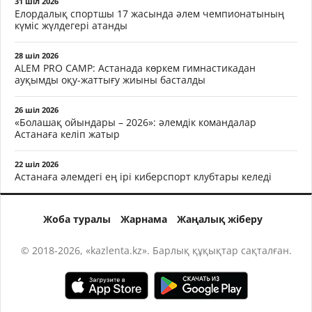
31 шіл 2026
Елордалық спортшы 17 жасында әлем чемпионатының
күміс жүлдегері атанды
28 шіл 2026
ALEM PRO CAMP: Астанада көркем гимнастикадан
ауқымды оқу-жаттығу жиыны басталды
26 шіл 2026
«Болашақ ойындары – 2026»: әлемдік командалар
Астанаға келіп жатыр
22 шіл 2026
Астанаға әлемдегі ең ірі киберспорт клубтары келеді
Жоба туралы
Жарнама
Жаңалық жіберу
© 2018-2026, «kazlenta.kz». Барлық құқықтар сақталған.