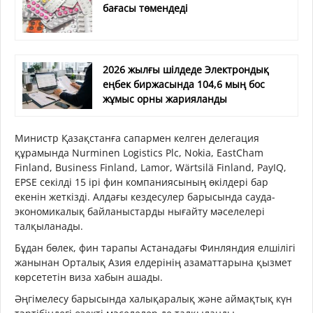
бағасы төмендеді
2026 жылғы шілдеде Электрондық
еңбек биржасында 104,6 мың бос
жұмыс орны жарияланды
Министр Қазақстанға сапармен келген делегация
құрамында Nurminen Logistics Plc, Nokia, EastCham
Finland, Business Finland, Lamor, Wärtsilä Finland, PayIQ,
EPSE секілді 15 ірі фин компаниясының өкілдері бар
екенін жеткізді. Алдағы кездесулер барысында сауда-
экономикалық байланыстарды нығайту мәселелері
талқыланады.
Бұдан бөлек, фин тарапы Астанадағы Финляндия елшілігі
жанынан Орталық Азия елдерінің азаматтарына қызмет
көрсететін виза хабын ашады.
Әңгімелесу барысында халықаралық және аймақтық күн