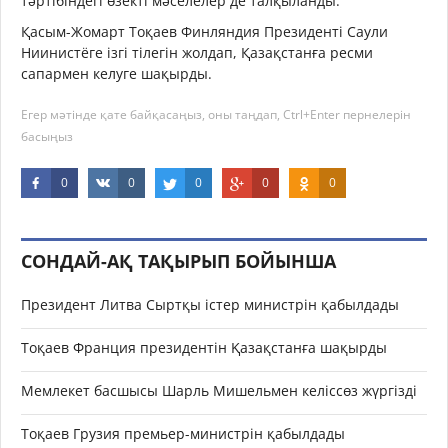
тәртібіндегі өзекті мәселелер де талқыланды.
Қасым-Жомарт Тоқаев Финляндия Президенті Саули
Ниинистёге ізгі тілегін жолдап, Қазақстанға ресми
сапармен келуге шақырды.
Егер мәтінде қате байқасаңыз, оны таңдап, Ctrl+Enter пернелерін
басыңыз
0
0
0
0
0
СОНДАЙ-АҚ ТАҚЫРЫП БОЙЫНША
Президент Литва Сыртқы істер министрін қабылдады
Тоқаев Франция президентін Қазақстанға шақырды
Мемлекет басшысы Шарль Мишельмен келіссөз жүргізді
Тоқаев Грузия премьер-министрін қабылдады