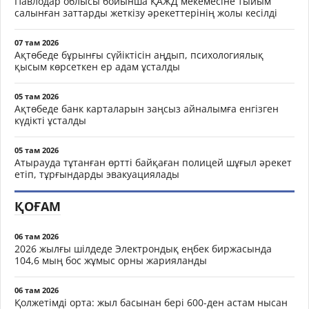
Павлодар облысы бойынша ҚАЖД мекемесіне тыйым
салынған заттарды жеткізу әрекеттерінің жолы кесілді
07 там 2026
Ақтөбеде бұрынғы сүйіктісін аңдып, психологиялық
қысым көрсеткен ер адам ұсталды
05 там 2026
Ақтөбеде банк карталарын заңсыз айналымға енгізген
күдікті ұсталды
05 там 2026
Атырауда тұтанған өртті байқаған полицей шұғыл әрекет
етіп, тұрғындарды эвакуациялады
ҚОҒАМ
06 там 2026
2026 жылғы шілдеде Электрондық еңбек биржасында
104,6 мың бос жұмыс орны жарияланды
06 там 2026
Қолжетімді орта: жыл басынан бері 600-ден астам нысан