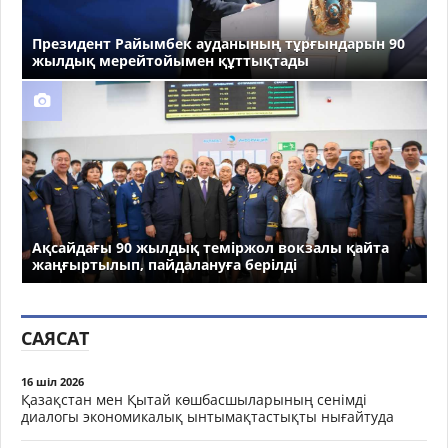
Президент Райымбек ауданының тұрғындарын 90
жылдық мерейтойымен құттықтады
Ақсайдағы 90 жылдық теміржол вокзалы қайта
жаңғыртылып, пайдалануға берілді
САЯСАТ
16 шіл 2026
Қазақстан мен Қытай көшбасшыларының сенімді
диалогы экономикалық ынтымақтастықты нығайтуда