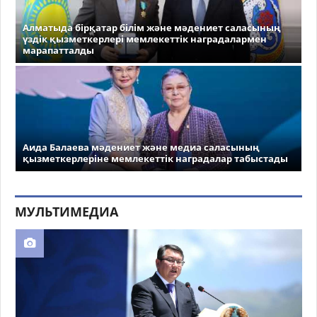
Алматыда бірқатар білім және мәдениет саласының
үздік қызметкерлері мемлекеттік наградалармен
марапатталды
Аида Балаева мәдениет және медиа саласының
қызметкерлеріне мемлекеттік наградалар табыстады
МУЛЬТИМЕДИА