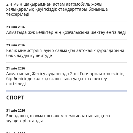
2,4 мың шақырымнан астам автомобиль жолы
халықаралық қауіпсіздік стандарттары бойынша
тексеріледі
23 шіл 2026
Алматыда жүк көліктерінің қозғалысына шектеу енгізіледі
23 шіл 2026
Көлік министрлігі ауыр салмақты автокөлік құралдарына
бақылауды күшейтуде
21 шіл 2026
Алматының Жетісу ауданында 2-ші Гончарная көшесінің
бір бөлігінде көлік қозғалысына уақытша шектеу
енгізіледі
СПОРТ
31 шіл 2026
Елордалық шахматшы әлем чемпионатының қола
жүлдегері атанды