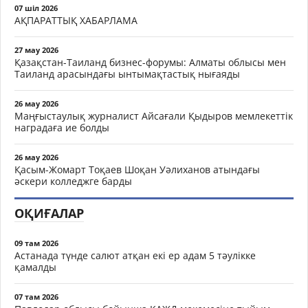
07 шіл 2026
АҚПАРАТТЫҚ ХАБАРЛАМА
27 мау 2026
Қазақстан-Таиланд бизнес-форумы: Алматы облысы мен
Таиланд арасындағы ынтымақтастық нығаяды
26 мау 2026
Маңғыстаулық журналист Айсағали Қыдыров мемлекеттік
наградаға ие болды
26 мау 2026
Қасым-Жомарт Тоқаев Шоқан Уәлиханов атындағы
әскери колледжге барды
ОҚИҒАЛАР
09 там 2026
Астанада түнде салют атқан екі ер адам 5 тәулікке
қамалды
07 там 2026