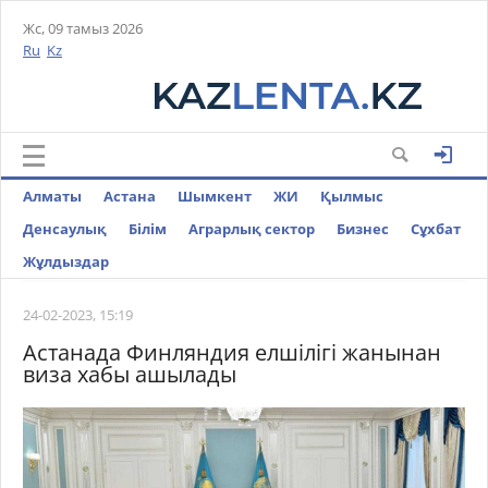
Жс, 09 тамыз 2026
Ru
Kz
Алматы
Астана
Шымкент
ЖИ
Қылмыс
Денсаулық
Білім
Аграрлық сектор
Бизнес
Cұхбат
Жұлдыздар
24-02-2023, 15:19
Астанада Финляндия елшілігі жанынан
виза хабы ашылады