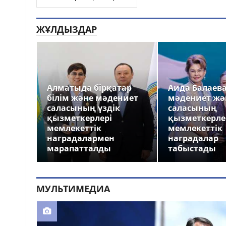
ЖҰЛДЫЗДАР
Алматыда бірқатар
Аида Балаев
білім және мәдениет
мәдениет жә
саласының үздік
саласының
қызметкерлері
қызметкерле
мемлекеттік
мемлекеттік
наградалармен
наградалар
марапатталды
табыстады
МУЛЬТИМЕДИА