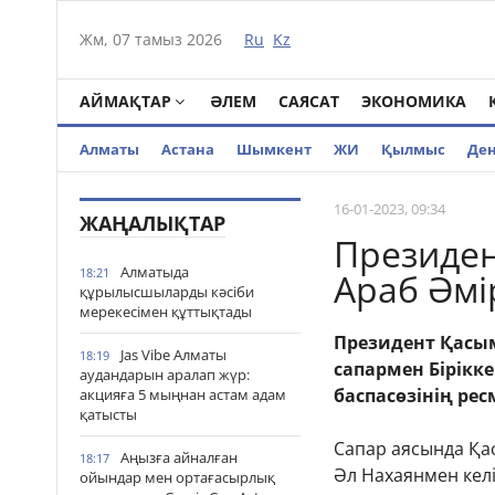
Жм, 07 тамыз 2026
Ru
Kz
АЙМАҚТАР
ӘЛЕМ
САЯСАТ
ЭКОНОМИКА
Алматы
Астана
Шымкент
ЖИ
Қылмыс
Де
16-01-2023, 09:34
ЖАҢАЛЫҚТАР
Президен
Алматыда
18:21
Араб Әмір
құрылысшыларды кәсіби
мерекесімен құттықтады
Президент Қасым
Jas Vibe Алматы
18:19
сапармен Бірікке
аудандарын аралап жүр:
баспасөзінің ре
акцияға 5 мыңнан астам адам
қатысты
Сапар аясында Қа
Аңызға айналған
18:17
Әл Нахаянмен келі
ойындар мен ортағасырлық