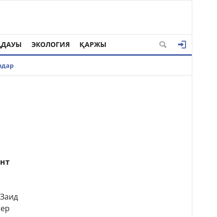
ҢДАУЫ
ЭКОЛОГИЯ
ҚАРЖЫ
здар
ент
 Заид
тер