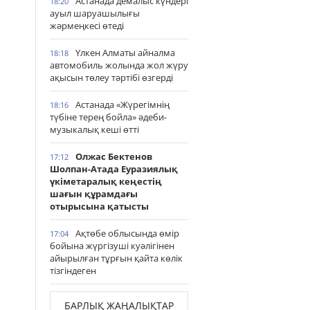
Астанада демалыс күндері
18:20
ауыл шаруашылығы
жәрмеңкесі өтеді
Үлкен Алматы айналма
18:18
автомобиль жолында жол жүру
ақысын төлеу тәртібі өзгерді
Астанада «Жүрегімнің
18:16
түбіне терең бойла» әдеби-
музыкалық кеші өтті
Олжас Бектенов
17:12
Шолпан-Атада Еуразиялық
үкіметаралық кеңестің
шағын құрамдағы
отырысына қатысты
Ақтөбе облысында өмір
17:04
бойына жүргізуші куәлігінен
айырылған тұрғын қайта көлік
тізгіндеген
БАРЛЫҚ ЖАҢАЛЫҚТАР