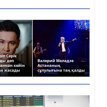
іп Серік
ды деп
Валерий Меладзе
аннан кейін
Астананың
ме жасады
сұлулығына таң қалды