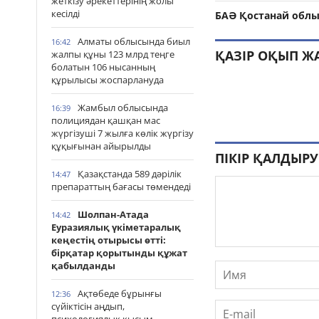
жеткізу әрекеттерінің жолы
кесілді
БАӘ Қостанай облы
Алматы облысында биыл
16:42
ҚАЗІР ОҚЫП Ж
жалпы құны 123 млрд теңге
болатын 106 нысанның
құрылысы жоспарлануда
Жамбыл облысында
16:39
полициядан қашқан мас
жүргізуші 7 жылға көлік жүргізу
құқығынан айырылды
ПІКІР ҚАЛДЫРУ
Қазақстанда 589 дәрілік
14:47
препараттың бағасы төмендеді
Шолпан-Атада
14:42
Еуразиялық үкіметаралық
кеңестің отырысы өтті:
бірқатар қорытынды құжат
қабылданды
Ақтөбеде бұрынғы
12:36
сүйіктісін аңдып,