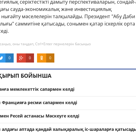
гиялық серіктестікті дамыту перспективаларын, сондай-
ағы сауда-экономикалық және инвестициялық
нығайту мәселелерін талқылайды. Президент "Абу Даби
лығы" саммитіне қатысады, сонымен қатар іскерлік орта
седі.
саңыз, оны таңдап, Ctrl+Enter пернелерін басыңыз
0
0
0
АҚЫРЫП БОЙЫНША
анға мемлекеттік сапармен келді
Францияға ресми сапармен келді
мен Ресей астанасы Мәскеуге келді
алдағы аптада қандай халықаралық іс-шараларға қатысад