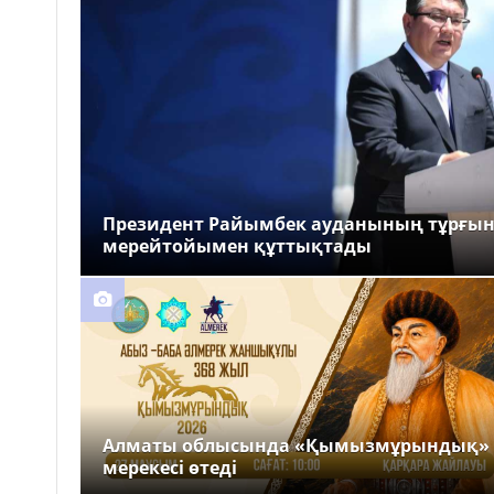
Президент Райымбек ауданының тұрғы
мерейтойымен құттықтады
Алматы облысында «Қымызмұрындық»
мерекесі өтеді