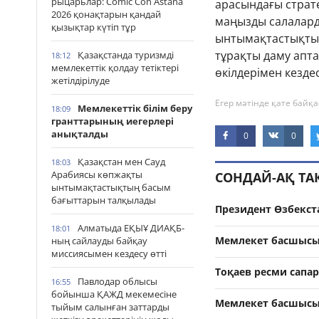
рыцарьлар: Comic Con Astana
арасындағы страте
2026 қонақтарын қандай
маңызды салалард
қызықтар күтіп тұр
ынтымақтастықты 
тұрақты даму апта
Қазақстанда туризмді
18:12
мемлекеттік қолдау тетіктері
өкілдерімен кезде
жетілдірілуде
Егер мәтінде қате байқа
Мемлекеттік білім беру
18:09
гранттарының иегерлері
анықталды
0
0
Қазақстан мен Сауд
18:03
Арабиясы көпжақты
СОНДАЙ-АҚ Т
ынтымақтастықтың басым
бағыттарын талқылады
Президент Өзбекст
Алматыда ЕҚЫҰ ДИАҚБ-
18:01
Мемлекет басшысы 
ның сайлауды байқау
миссиясымен кездесу өтті
Тоқаев ресми сапар
Павлодар облысы
16:55
бойынша ҚАЖД мекемесіне
Мемлекет басшысы 
тыйым салынған заттарды