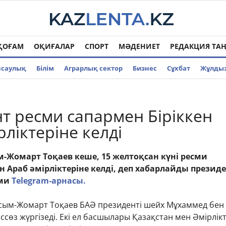
ҚОҒАМ
ОҚИҒАЛАР
СПОРТ
МӘДЕНИЕТ
РЕДАКЦИЯ ТА
нсаулық
Білім
Аграрлық сектор
Бизнес
Cұхбат
Жұлды
т ресми сапармен Біріккен
ліктеріне келді
-Жомарт Тоқаев кеше, 15 желтоқсан күні ресми
н Араб әмірліктеріне келді, деп хабарлайды презид
сми
Telegram-арнасы.
сым-Жомарт Тоқаев БАӘ президенті шейх Мұхаммед бен
ссөз жүргізеді. Екі ел басшылары Қазақстан мен Әмірлік