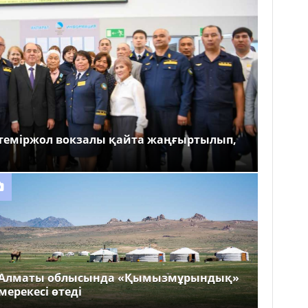
теміржол вокзалы қайта жаңғыртылып,
Алматы облысында «Қымызмұрындық»
мерекесі өтеді