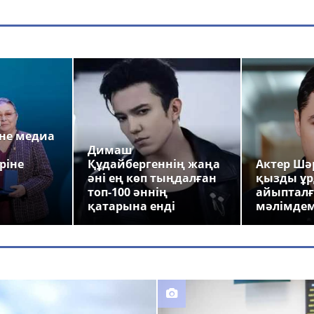
а
не медиа
Димаш
ріне
Құдайбергеннің жаңа
Актер Шәр
әні ең көп тыңдалған
қызды ұр
топ-100 әннің
айыпталғ
қатарына енді
мәлімде