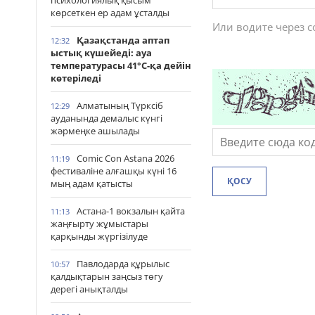
психологиялық қысым
көрсеткен ер адам ұсталды
Или водите через 
Қазақстанда аптап
12:32
ыстық күшейеді: ауа
температурасы 41°С-қа дейін
көтеріледі
Алматының Түрксіб
12:29
ауданында демалыс күнгі
жәрмеңке ашылады
Comic Con Astana 2026
11:19
фестиваліне алғашқы күні 16
ҚОСУ
мың адам қатысты
Астана-1 вокзалын қайта
11:13
жаңғырту жұмыстары
қарқынды жүргізілуде
Павлодарда құрылыс
10:57
қалдықтарын заңсыз төгу
дерегі анықталды