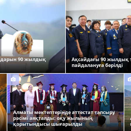
ндарын 90 жылдық
Ақсайдағы 90 жылдық 
пайдалануға берілді
Алматы мектептерінде аттестат тапсыру
рәсімі аяқталды: оқу жылының
қорытындысы шығарылды