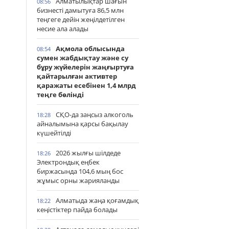
Алматылықтар шағын
08:56
бизнесті дамытуға 86,5 млн
теңгеге дейін жеңілдетілген
несие ала алады
Ақмола облысында
08:54
сумен жабдықтау және су
бұру жүйелерін жаңғыртуға
қайтарылған активтер
қаражаты есебінен 1,4 млрд
теңге бөлінді
СҚО-да заңсыз алкоголь
18:28
айналымына қарсы бақылау
күшейтілді
2026 жылғы шілдеде
18:26
Электрондық еңбек
биржасында 104,6 мың бос
жұмыс орны жарияланды
Алматыда жаңа қоғамдық
18:22
кеңістіктер пайда болады