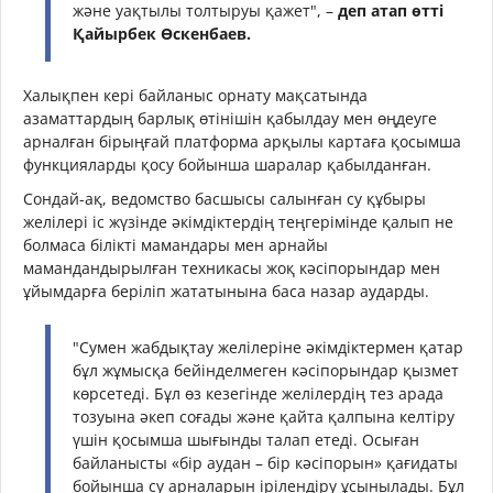
және уақтылы толтыруы қажет", –
деп атап өтті
Қайырбек Өскенбаев.
Халықпен кері байланыс орнату мақсатында
азаматтардың барлық өтінішін қабылдау мен өңдеуге
арналған бірыңғай платформа арқылы картаға қосымша
функцияларды қосу бойынша шаралар қабылданған.
Сондай-ақ, ведомство басшысы салынған су құбыры
желілері іс жүзінде әкімдіктердің теңгерімінде қалып не
болмаса білікті мамандары мен арнайы
мамандандырылған техникасы жоқ кәсіпорындар мен
ұйымдарға беріліп жататынына баса назар аударды.
"Сумен жабдықтау желілеріне әкімдіктермен қатар
бұл жұмысқа бейінделмеген кәсіпорындар қызмет
көрсетеді. Бұл өз кезегінде желілердің тез арада
тозуына әкеп соғады және қайта қалпына келтіру
үшін қосымша шығынды талап етеді. Осыған
байланысты «бір аудан – бір кәсіпорын» қағидаты
бойынша су арналарын ірілендіру ұсынылады. Бұл