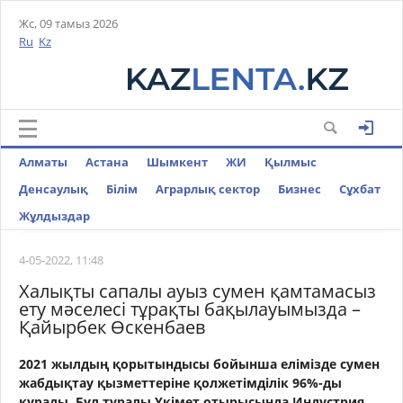
Жс, 09 тамыз 2026
Ru
Kz
Алматы
Астана
Шымкент
ЖИ
Қылмыс
Денсаулық
Білім
Аграрлық сектор
Бизнес
Cұхбат
Жұлдыздар
4-05-2022, 11:48
Халықты сапалы ауыз сумен қамтамасыз
ету мәселесі тұрақты бақылауымызда –
Қайырбек Өскенбаев
2021 жылдың қорытындысы бойынша елімізде сумен
жабдықтау қызметтеріне қолжетімділік 96%-ды
құрады. Бұл туралы Үкімет отырысында Индустрия