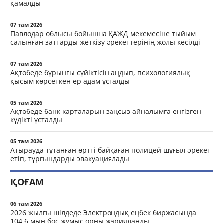
қамалды
07 там 2026
Павлодар облысы бойынша ҚАЖД мекемесіне тыйым
салынған заттарды жеткізу әрекеттерінің жолы кесілді
07 там 2026
Ақтөбеде бұрынғы сүйіктісін аңдып, психологиялық
қысым көрсеткен ер адам ұсталды
05 там 2026
Ақтөбеде банк карталарын заңсыз айналымға енгізген
күдікті ұсталды
05 там 2026
Атырауда тұтанған өртті байқаған полицей шұғыл әрекет
етіп, тұрғындарды эвакуациялады
ҚОҒАМ
06 там 2026
2026 жылғы шілдеде Электрондық еңбек биржасында
104,6 мың бос жұмыс орны жарияланды