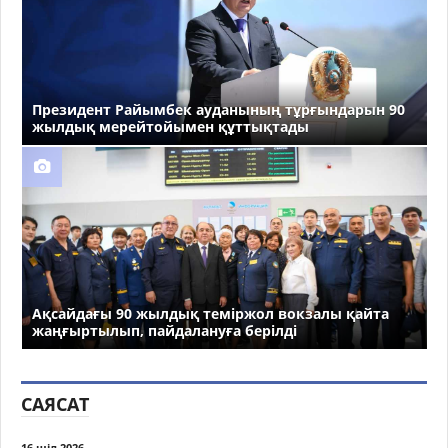
Президент Райымбек ауданының тұрғындарын 90
жылдық мерейтойымен құттықтады
Ақсайдағы 90 жылдық теміржол вокзалы қайта
жаңғыртылып, пайдалануға берілді
САЯСАТ
16 шіл 2026