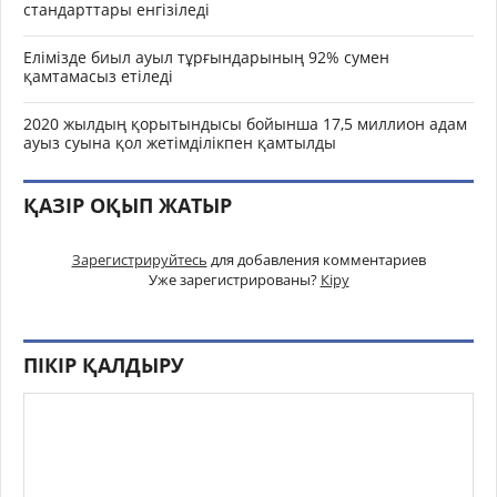
стандарттары енгізіледі
Елімізде биыл ауыл тұрғындарының 92% сумен
қамтамасыз етіледі
2020 жылдың қорытындысы бойынша 17,5 миллион адам
ауыз суына қол жетімділікпен қамтылды
ҚАЗІР ОҚЫП ЖАТЫР
Зарегистрируйтесь
для добавления комментариев
Уже зарегистрированы?
Кіру
ПІКІР ҚАЛДЫРУ