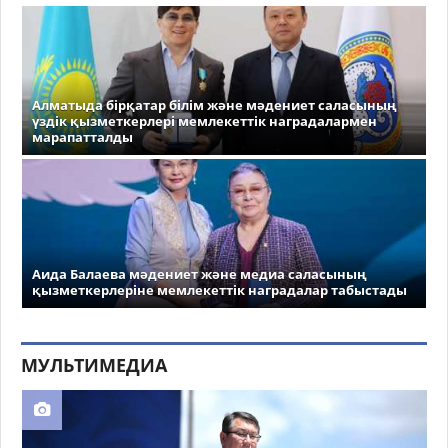
Алматыда бірқатар білім және мәдениет саласының
үздік қызметкерлері мемлекеттік наградалармен
марапатталды
Аида Балаева мәдениет және медиа саласының
қызметкерлеріне мемлекеттік наградалар табыстады
МУЛЬТИМЕДИА