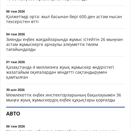
06 там 2026
Қолжетімді орта: жыл басынан бері 600-ден астам нысан
тексерістен өтті
04 там 2026
Зиянды еңбек жағдайларында жұмыс істейтін 26 мыңнан
астам жұмыскерге арнаулы әлеуметтік төлем
тағайындалды
01 там 2026
Қазақстанда 4 миллионға жуық жұмыскер өндірістегі
жазатайым оқиғалардан міндетті сақтандырумен
қамтылған
30 шіл 2026
Мемлекеттік еңбек инспекторларының бақылауымен 36
мыңға жуық жұмыскердің еңбек құқықтары қорғалды
АВТО
06 там 2026