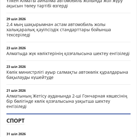
Үлкен Алматы айналма автомобиль жолында жол жүру
ақысын төлеу тәртібі өзгерді
29 шіл 2026
2,4 мың шақырымнан астам автомобиль жолы
халықаралық қауіпсіздік стандарттары бойынша
тексеріледі
23 шіл 2026
Алматыда жүк көліктерінің қозғалысына шектеу енгізіледі
23 шіл 2026
Көлік министрлігі ауыр салмақты автокөлік құралдарына
бақылауды күшейтуде
21 шіл 2026
Алматының Жетісу ауданында 2-ші Гончарная көшесінің
бір бөлігінде көлік қозғалысына уақытша шектеу
енгізіледі
СПОРТ
31 шіл 2026