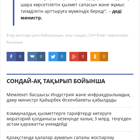
шара көрсетілетін қызмет сапасын және жұмыс
тиімділігін арттыруға мүмкіндік береді", –
деді
министр.
Егер мәтінде қате байқасаңыз, оны таңдап, Ctrl+Enter пернелерін
басыңыз
0
0
0
0
0
СОНДАЙ-АҚ ТАҚЫРЫП БОЙЫНША
Мемлекет басшысы Индустрия және инфрақұрылымдық
даму министрі Қайырбек Өскенбаевты қабылдады
Коммуналдық қызметтерге тарифтерді көтеруге
мораторий қолданысы кезеңінде халық 3 млрд. теңгеден
астам қаражатты үнемдейді
Қазақстанда қалалар аумағын сапалы жоспарлау