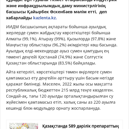
және инфрақұрылымдық даму министрлігінің
басшысы Қайырбек Өскенбаев мәлім етті, деп
хабарлайды
kazlenta.kz.
ИИДМ басшысының ақпараты бойынша ауылдық
жерлерде сумен жабдықтау көрсеткіштері бойынша
Алматы (99,1%), Атырау (99%), Қызылорда (97,8%) және
Маңғыстау облыстары (96,2%) әкімдіктері көш басында.
Ауылдық елді-мекендерде ауыз сумен қамтудың ең
төменгі деңгейі Қостанай (74,9%) және Солтүстік
Қазақстан облыстарында (83,5%) байқалады.
Айта кетерлігі, көрсеткіштері төмен өңірлерге сумен
қамтамасыз ету деңгейін арттыру үшін басым негізде
қаражат бөлінеді. Мәселен, 2022 жылы осы мақсатта
республикалық бюджеттен 215 млрд теңге көзделген.
Сондай-ақ, тағы 120 ауылды орталықтандырылған су
жүйесімен қамтамасыз етіп, халық саны аз 220 ауылға
кешенді блок-модульдер орнату жоспарлануда.
Қазақстанда 589 дәрілік препараттың