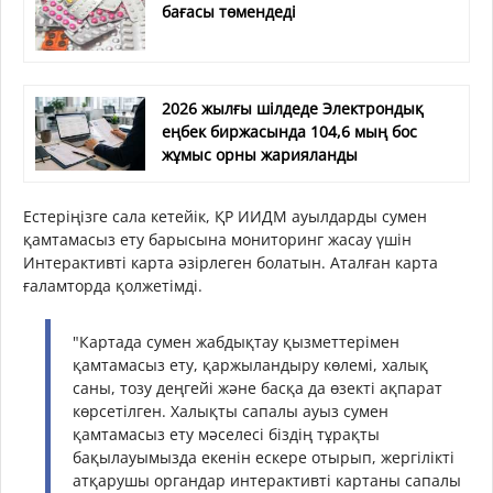
бағасы төмендеді
2026 жылғы шілдеде Электрондық
еңбек биржасында 104,6 мың бос
жұмыс орны жарияланды
Естеріңізге сала кетейік, ҚР ИИДМ ауылдарды сумен
қамтамасыз ету барысына мониторинг жасау үшін
Интерактивті карта әзірлеген болатын. Аталған карта
ғаламторда қолжетімді.
"Картада сумен жабдықтау қызметтерімен
қамтамасыз ету, қаржыландыру көлемі, халық
саны, тозу деңгейі және басқа да өзекті ақпарат
көрсетілген. Халықты сапалы ауыз сумен
қамтамасыз ету мәселесі біздің тұрақты
бақылауымызда екенін ескере отырып, жергілікті
атқарушы органдар интерактивті картаны сапалы