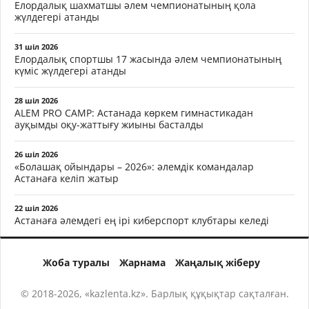
Елордалық шахматшы әлем чемпионатының қола
жүлдегері атанды
31 шіл 2026
Елордалық спортшы 17 жасында әлем чемпионатының
күміс жүлдегері атанды
28 шіл 2026
ALEM PRO CAMP: Астанада көркем гимнастикадан
ауқымды оқу-жаттығу жиыны басталды
26 шіл 2026
«Болашақ ойындары – 2026»: әлемдік командалар
Астанаға келіп жатыр
22 шіл 2026
Астанаға әлемдегі ең ірі киберспорт клубтары келеді
Жоба туралы
Жарнама
Жаңалық жіберу
© 2018-2026, «kazlenta.kz». Барлық құқықтар сақталған.