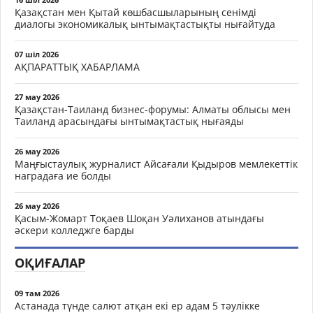
Қазақстан мен Қытай көшбасшыларының сенімді
диалогы экономикалық ынтымақтастықты нығайтуда
07 шіл 2026
АҚПАРАТТЫҚ ХАБАРЛАМА
27 мау 2026
Қазақстан-Таиланд бизнес-форумы: Алматы облысы мен
Таиланд арасындағы ынтымақтастық нығаяды
26 мау 2026
Маңғыстаулық журналист Айсағали Қыдыров мемлекеттік
наградаға ие болды
26 мау 2026
Қасым-Жомарт Тоқаев Шоқан Уәлиханов атындағы
әскери колледжге барды
ОҚИҒАЛАР
09 там 2026
Астанада түнде салют атқан екі ер адам 5 тәулікке