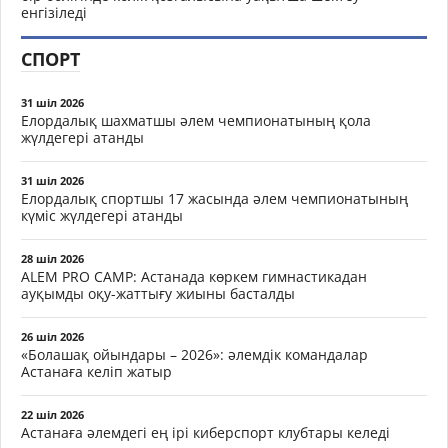
енгізіледі
СПОРТ
31 шіл 2026
Елордалық шахматшы әлем чемпионатының қола
жүлдегері атанды
31 шіл 2026
Елордалық спортшы 17 жасында әлем чемпионатының
күміс жүлдегері атанды
28 шіл 2026
ALEM PRO CAMP: Астанада көркем гимнастикадан
ауқымды оқу-жаттығу жиыны басталды
26 шіл 2026
«Болашақ ойындары – 2026»: әлемдік командалар
Астанаға келіп жатыр
22 шіл 2026
Астанаға әлемдегі ең ірі киберспорт клубтары келеді