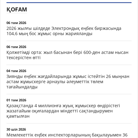
ҚОҒАМ
06 там 2026
2026 жылғы шілдеде Электрондық еңбек биржасында
104,6 мың бос жұмыс орны жарияланды
06 там 2026
Қолжетімді орта: жыл басынан бері 600-ден астам нысан
тексерістен өтті
04 там 2026
Зиянды еңбек жағдайларында жұмыс істейтін 26 мыңнан
астам жұмыскерге арнаулы әлеуметтік төлем
тағайындалды
01 там 2026
Қазақстанда 4 миллионға жуық жұмыскер өндірістегі
жазатайым оқиғалардан міндетті сақтандырумен
қамтылған
30 шіл 2026
Мемлекеттік еңбек инспекторларының бақылауымен 36