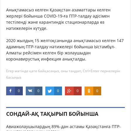
Анықтамасыз келген Қазақстан азаматтары келген
жерлері бойынша COVID-19-ға ПТР-талдау әдісімен
тестіленді және карантиндік стационарларда өз
нәтижелерін күтуде.
2020 жылдың 15 желтоқсанында анықтамасыз келген 147
адамның ПТР-талдау нәтижелері бойынша Ыстамбұл-
Алматы рейсімен келген бір жолаушыдан
коронавирустық инфекция анықталды.
Егер мәтінде қате байқасаңыз, оны таңдап, Ctrl+Enter пернелерін
басыңыз
0
0
0
0
0
СОНДАЙ-АҚ ТАҚЫРЫП БОЙЫНША
Авиажолаушылардың 89%-дан астамы Қазақстанға ПТР-