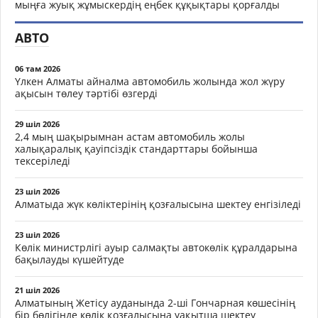
мыңға жуық жұмыскердің еңбек құқықтары қорғалды
АВТО
06 там 2026
Үлкен Алматы айналма автомобиль жолында жол жүру
ақысын төлеу тәртібі өзгерді
29 шіл 2026
2,4 мың шақырымнан астам автомобиль жолы
халықаралық қауіпсіздік стандарттары бойынша
тексеріледі
23 шіл 2026
Алматыда жүк көліктерінің қозғалысына шектеу енгізіледі
23 шіл 2026
Көлік министрлігі ауыр салмақты автокөлік құралдарына
бақылауды күшейтуде
21 шіл 2026
Алматының Жетісу ауданында 2-ші Гончарная көшесінің
бір бөлігінде көлік қозғалысына уақытша шектеу