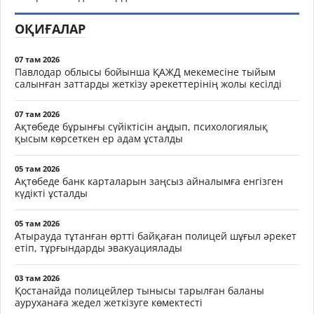
ОҚИҒАЛАР
07 там 2026
Павлодар облысы бойынша ҚАЖД мекемесіне тыйым
салынған заттарды жеткізу әрекеттерінің жолы кесілді
07 там 2026
Ақтөбеде бұрынғы сүйіктісін аңдып, психологиялық
қысым көрсеткен ер адам ұсталды
05 там 2026
Ақтөбеде банк карталарын заңсыз айналымға енгізген
күдікті ұсталды
05 там 2026
Атырауда тұтанған өртті байқаған полицей шұғыл әрекет
етіп, тұрғындарды эвакуациялады
03 там 2026
Қостанайда полицейлер тынысы тарылған баланы
ауруханаға жедел жеткізуге көмектесті