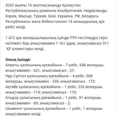
2020 жылғы 16 желтоқсанында Қазақстан
Республикасының аумағына Ұлыбритания, Нидерланды,
Корея, Мысыр, Түркия, БАӘ, Украина, РФ, Беларусь
Республикасы және Өзбекстаннан 14 халықаралық әуе
рейсі келді.
1 472 әуе жолаушыларының ішінде ПТР-тестілеудің теріс
нәтижесі бар анықтамамен 1 161 адам, анықтамасыз 311
ҚР азаматтары келді.
Оның ішінде:
Алматы қаласының әуежайына – 7 рейс, 648 жолаушы,
анықтамамен - 621, анықтамасыз - 27;
Нұр-Сұлтан қаласының әуежайына – 4 рейс, 508
жолаушы, анықтамамен - 336; анықтамасыз - 172;
Ақтөбе қаласының әуежайына – 1 рейс, 224 жолаушы,
анықтамамен - 114; анықтамасыз - 110;
Атырау қаласының әуежайына – 1 рейс, 91 жолаушы,
анықтамамен - 89; анықтамасыз - 2;
Шымкент қаласының әуежайына – 1 рейс, 1 жолаушы
анықтамамен келді.