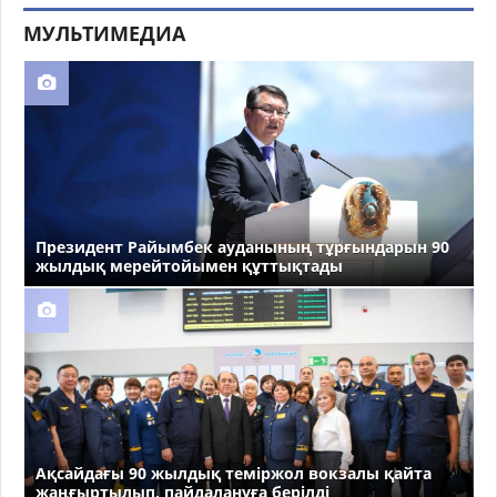
МУЛЬТИМЕДИА
Президент Райымбек ауданының тұрғындарын 90
жылдық мерейтойымен құттықтады
Ақсайдағы 90 жылдық теміржол вокзалы қайта
жаңғыртылып, пайдалануға берілді