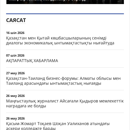
САЯСАТ
16 шіл 2026
Қазақстан мен Қытай көшбасшыларының сенімді
диалогы экономикалық ынтымақтастықты нығайтуда
07 шіл 2026
АҚПАРАТТЫҚ ХАБАРЛАМА
27 мау 2026
Қазақстан-Таиланд бизнес-форумы: Алматы облысы мен
Таиланд арасындағы ынтымақтастық нығаяды
26 мау 2026
Маңғыстаулық журналист Айсағали Қыдыров мемлекеттік
наградаға ие болды
26 мау 2026
Қасым-Жомарт Тоқаев Шоқан Уәлиханов атындағы
әскери колледжге барды