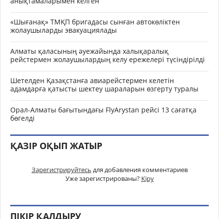
анықтамаларымен келген
«Шығанақ» ТМҚП бригадасы сынған автокөліктен
жолаушыларды эвакуациялады
Алматы қаласының әуежайында халықаралық
рейстермен жолаушылардың келу ережелері түсіндірілді
Шетелден Қазақстанға авиарейстермен келетін
адамдарға қатысты шектеу шараларын өзгерту туралы
Орал-Алматы бағытындағы FlyArystan рейсі 13 сағатқа
бөгелді
ҚАЗІР ОҚЫП ЖАТЫР
Зарегистрируйтесь
для добавления комментариев
Уже зарегистрированы?
Кіру
ПІКІР ҚАЛДЫРУ