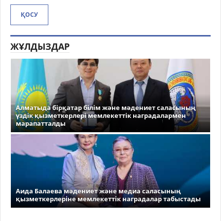
ҚОСУ
ЖҰЛДЫЗДАР
Алматыда бірқатар білім және мәдениет саласының
үздік қызметкерлері мемлекеттік наградалармен
марапатталды
Аида Балаева мәдениет және медиа саласының
қызметкерлеріне мемлекеттік наградалар табыстады