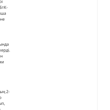
рі
БтК-
ынша
іне
уында
ерді.
ан
ми
ың 2-
р
ып,
е