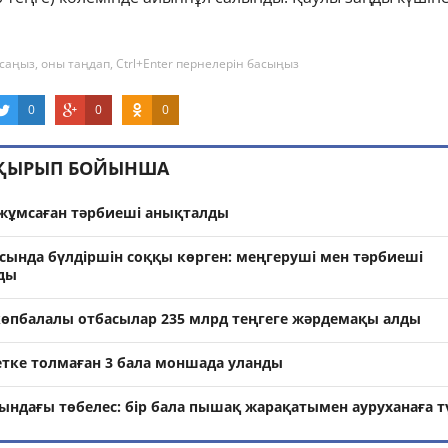
саңыз, оны таңдап, Ctrl+Enter пернелерін басыңыз
0
0
0
АҚЫРЫП БОЙЫНША
 жұмсаған тәрбиеші анықталды
ында бүлдіршін соққы көрген: меңгеруші мен тәрбиеші
ды
көпбалалы отбасылар 235 млрд теңгеге жәрдемақы алды
тке толмаған 3 бала моншада уланды
ындағы төбелес: бір бала пышақ жарақатымен ауруханаға тү