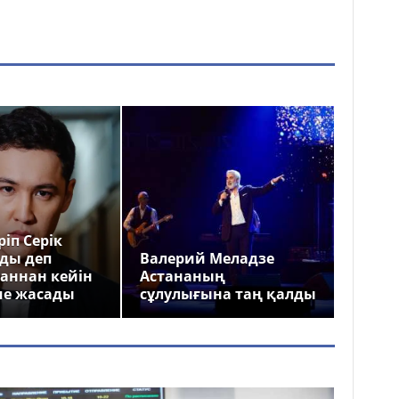
іп Серік
ды деп
Валерий Меладзе
аннан кейін
Астананың
ме жасады
сұлулығына таң қалды