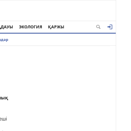
ҢДАУЫ
ЭКОЛОГИЯ
ҚАРЖЫ
здар
алық
еші