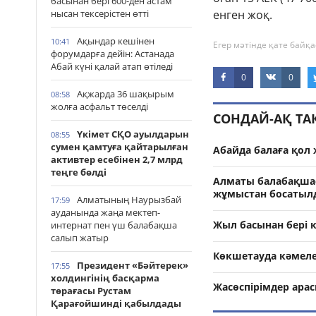
басынан бері 600-ден астам
нысан тексерістен өтті
енген жоқ.
Ақындар кешінен
10:41
Егер мәтінде қате байқа
форумдарға дейін: Астанада
Абай күні қалай атап өтіледі
0
0
Ақжарда 36 шақырым
08:58
жолға асфальт төселді
СОНДАЙ-АҚ Т
Үкімет СҚО ауылдарын
08:55
сумен қамтуға қайтарылған
Абайда балаға қол
активтер есебінен 2,7 млрд
теңге бөлді
Алматы балабақшас
жұмыстан босатыл
Алматының Наурызбай
17:59
ауданында жаңа мектеп-
Жыл басынан бері 
интернат пен үш балабақша
салып жатыр
Көкшетауда кәмеле
Президент «Бәйтерек»
17:55
холдингінің басқарма
Жасөспірімдер арас
төрағасы Рустам
Қарағойшинді қабылдады