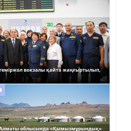
теміржол вокзалы қайта жаңғыртылып,
Алматы облысында «Қымызмұрындық»