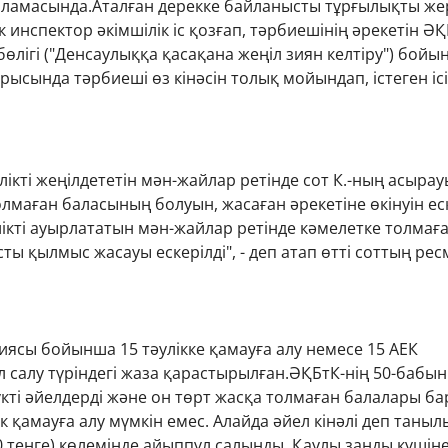
арламасында.Аталған дерекке байланысты тұрғылықты же
 инспектор әкімшілік іс қозғап, тәрбиешінің әрекетін ӘҚ
бөлігі ("Денсаулыққа қасақана жеңіл зиян келтіру") бой
рысында тәрбиеші өз кінәсін толық мойындап, істеген іс
ікті жеңілдететін мән-жайлар ретінде сот К.-ның асыра
лмаған баласының болуын, жасаған әрекетіне өкінуін еск
ікті ауырлататын мән-жайлар ретінде кәмелетке толмағ
ты қылмыс жасауы ескерілді", - деп атап өтті соттың рес
иясы бойынша 15 тәулікке қамауға алу немесе 15 АЕК
 салу түріндегі жаза қарастырылған.ӘҚБтК-нің 50-бабын
жүкті әйелдерді және он төрт жасқа толмаған балалары ба
к қамауға алу мүмкін емес. Алайда әйел кінәлі деп таныл
00 теңге) көлемінде айыппұл салынды. Қаулы заңды күшін