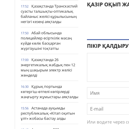
ҚАЗІР ОҚЫП Ж
Қазақстанда Транскаспий
17:52
суасты талшықты-оптикалық
байланыс желісі құрылысының
негізгі кезеңі аяқталды
Абай облысында
17:50
полицейлер есірткілік масаң
күйде көлік басқарған
ПІКІР ҚАЛДЫРУ
жүргізушіні тоқтатты
Қазақстанда 26
17:00
энергетикалық жабдық пен 12
мың шақырым электр желісі
жөнделді
Құрық портында
16:30
көтергіш-өтпелі көпірлерді
жаңғырту жұмыстары аяқталды
Астанада ауқымды
15:56
республикалық «Кітап оқитын
ұлт» жобасы бастау алды
Или водите через 