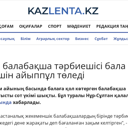
ҚОҒАМ
ОҚИҒАЛАР
СПОРТ
МӘДЕНИЕТ
РЕДАКЦИЯ ТА
нсаулық
Білім
Аграрлық сектор
Бизнес
Cұхбат
Жұлды
 балабақша тәрбиешісі бала
шін айыппұл төледі
м айының басында балаға қол көтерген балабақша
тысты сот үкімі шықты. Бұл туралы Нұр-Сұлтан қал
тында
хабарлады.
 астаналық жекеменшік балабақшалардың бірінде тәрби
жедегі дене жарақаты деп бағаланған зақым келтірген", -