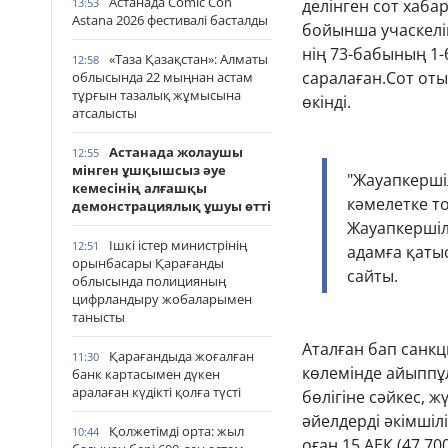
Астанада Comic Con
13:53
делінген сот хаб
Astana 2026 фестивалі басталды
бойынша учаскелік
нің 73-бабының 1-
«Таза Қазақстан»: Алматы
12:58
саралаған.Сот оты
облысында 22 мыңнан астам
тұрғын тазалық жұмысына
өкінді.
атсалысты
Астанада жолаушы
12:55
мінген ұшқышсыз әуе
"Жауапкершіл
кемесінің алғашқы
кәмелетке то
демонстрациялық ұшуы өтті
Жауапкершіл
Ішкі істер министрінің
12:51
адамға қатыс
орынбасары Қарағанды
сайты.
облысында полицияның
цифрландыру жобаларымен
танысты
Аталған бап санкц
Қарағандыда жоғалған
11:30
көлемінде айыппұл
банк картасымен дүкен
аралаған күдікті қолға түсті
бөлігіне сәйкес, 
әйелдерді әкімшілі
Қолжетімді орта: жыл
10:44
оған 15 АЕК (47 7