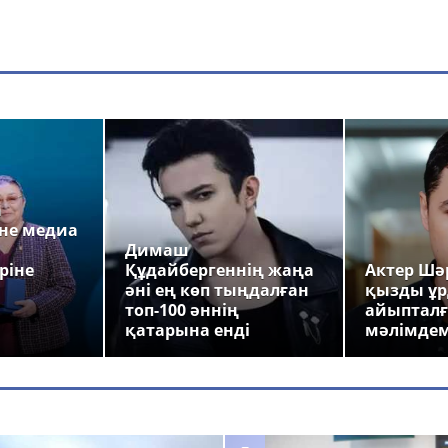
а
не медиа
Димаш
ріне
Құдайбергеннің жаңа
Актер Шәр
әні ең көп тыңдалған
қызды ұр
топ-100 әннің
айыпталғ
қатарына енді
мәлімде