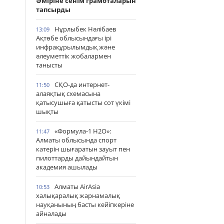
Әміріне сенім грамоталарын
тапсырды
Нұрлыбек Нәлібаев
13:09
Ақтөбе облысындағы ірі
инфрақұрылымдық және
әлеуметтік жобалармен
танысты
СҚО-да интернет-
11:50
алаяқтық схемасына
қатысушыға қатысты сот үкімі
шықты
«Формула-1 H2O»:
11:47
Алматы облысында спорт
катерін шығаратын зауыт пен
пилоттарды дайындайтын
академия ашылады
Алматы AirAsia
10:53
халықаралық жарнамалық
науқанының басты кейіпкеріне
айналады