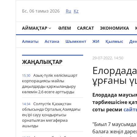
Бс, 06 тамыз 2026
Ru
Kz
АЙМАҚТАР
ӘЛЕМ
САЯСАТ
ЭКОНОМИКА
Алматы
Астана
Шымкент
ЖИ
Қылмыс
Де
29-07-2022, 14:50
ЖАҢАЛЫҚТАР
Елордада
Азық-түлік келісімшарт
15:30
ұрғаны ү
корпорациясы майлы
дақылдарды қаржыландыру
көлемін 2,6 есеге арттырды
Елордада маусы
тәрбиешісіне қа
Солтүстік Қазақстан
14:34
соты ресми
сай
облысында Орталық Азиядағы
ең ірі сауу қондырғысы
орнатылған мегаферма
"Биыл 7 маусымда
ашылды
балаға жеңіл дәре