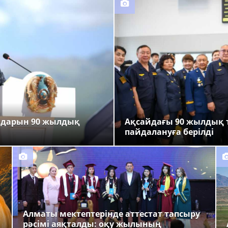
ндарын 90 жылдық
Ақсайдағы 90 жылдық 
пайдалануға берілді
Алматы мектептерінде аттестат тапсыру
рәсімі аяқталды: оқу жылының