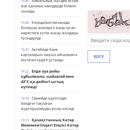
Алматылық 500-ден астам
15:45
жас қалалық квиздерде білімін
сынады
Елордалық емханада
15:40
болашақ аналарға жаңа туған
нәрестеге күтім жасау жолдары
түсіндірілді
Ақтөбеде банк
15:37
карталарын заңсыз айналымға
ҚОСУ
енгізген күдікті ұсталды
Елде ауа райы
14:22
құбылмалы: найзағай мен
42°С-қа дейінгі ыстық
күтіледі
Семейде қауіпсіздік
14:19
белдігін тақпаған
жүргізушілердің жолы кесілді
Қазақстанның Катар
13:13
Мемлекетіндегі Елшісі Катар