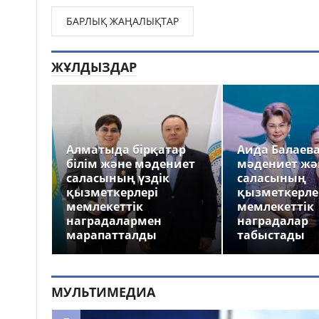
БАРЛЫҚ ЖАҢАЛЫҚТАР
ЖҰЛДЫЗДАР
Алматыда бірқатар
Аида Балаев
білім және мәдениет
мәдениет жә
саласының үздік
саласының
қызметкерлері
қызметкерле
мемлекеттік
мемлекеттік
наградалармен
наградалар
марапатталды
табыстады
МУЛЬТИМЕДИА