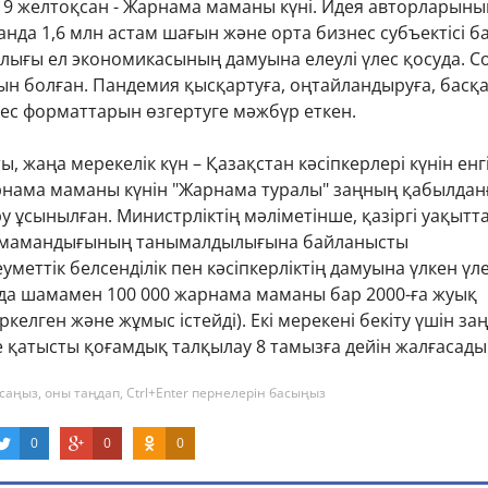
; 19 желтоқсан - Жарнама маманы күні. Идея авторларыны
танда 1,6 млн астам шағын және орта бизнес субъектісі б
лығы ел экономикасының дамуына елеулі үлес қосуда. С
иын болған. Пандемия қысқартуға, оңтайландыруға, басқ
нес форматтарын өзгертуге мәжбүр еткен.
, жаңа мерекелік күн – Қазақстан кәсіпкерлері күнін енг
рнама маманы күнін "Жарнама туралы" заңның қабылдан
у ұсынылған. Министрліктің мәліметінше, қазіргі уақытт
мамандығының танымалдылығына байланысты
уметтік белсенділік пен кәсіпкерліктің дамуына үлкен үл
нда шамамен 100 000 жарнама маманы бар 2000-ға жуық
келген және жұмыс істейді). Екі мерекені бекіту үшін заң
ге қатысты қоғамдық талқылау 8 тамызға дейін жалғасады
саңыз, оны таңдап, Ctrl+Enter пернелерін басыңыз
0
0
0