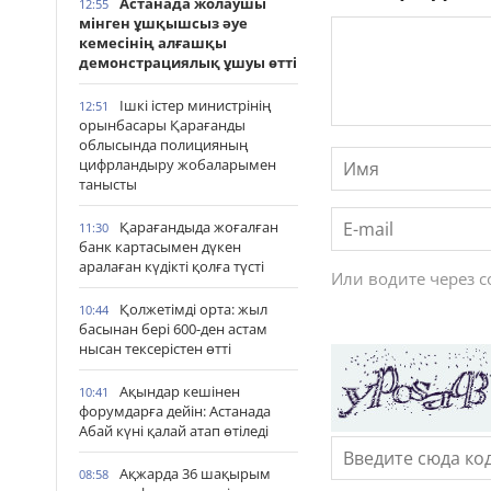
Астанада жолаушы
12:55
мінген ұшқышсыз әуе
кемесінің алғашқы
демонстрациялық ұшуы өтті
Ішкі істер министрінің
12:51
орынбасары Қарағанды
облысында полицияның
цифрландыру жобаларымен
танысты
Қарағандыда жоғалған
11:30
банк картасымен дүкен
аралаған күдікті қолға түсті
Или водите через 
Қолжетімді орта: жыл
10:44
басынан бері 600-ден астам
нысан тексерістен өтті
Ақындар кешінен
10:41
форумдарға дейін: Астанада
Абай күні қалай атап өтіледі
Ақжарда 36 шақырым
08:58