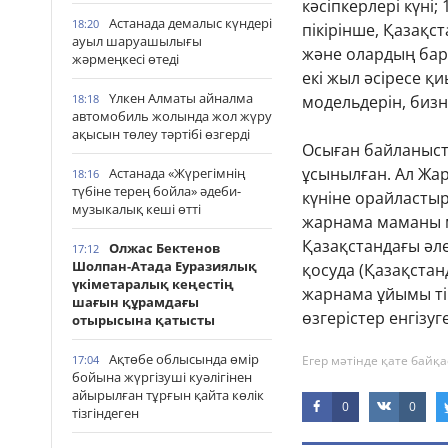
кәсіпкерлері күні
Астанада демалыс күндері
18:20
пікірінше, Қазақс
ауыл шаруашылығы
және олардың бар
жәрмеңкесі өтеді
екі жыл әсіресе қ
Үлкен Алматы айналма
18:18
модельдерін, биз
автомобиль жолында жол жүру
ақысын төлеу тәртібі өзгерді
Осыған байланысты
ұсынылған. Ал Жа
Астанада «Жүрегімнің
18:16
түбіне терең бойла» әдеби-
күніне орайластыр
музыкалық кеші өтті
жарнама маманы 
Қазақстандағы әле
Олжас Бектенов
17:12
Шолпан-Атада Еуразиялық
қосуда (Қазақста
үкіметаралық кеңестің
жарнама ұйымы тір
шағын құрамдағы
өзгерістер енгізу
отырысына қатысты
Ақтөбе облысында өмір
17:04
Егер мәтінде қате байқа
бойына жүргізуші куәлігінен
айырылған тұрғын қайта көлік
0
0
тізгіндеген