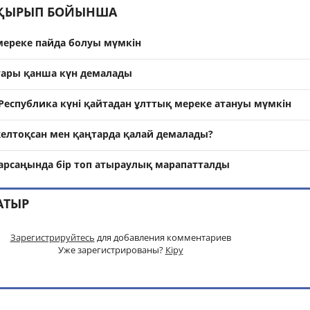
АҚЫРЫП БОЙЫНША
мереке пайда болуы мүмкін
тары қанша күн демалады
– Республика күні қайтадан ұлттық мереке атануы мүмкін
елтоқсан мен қаңтарда қалай демалады?
қарсаңында бір топ атыраулық марапатталды
АТЫР
Зарегистрируйтесь
для добавления комментариев
Уже зарегистрированы?
Кіру