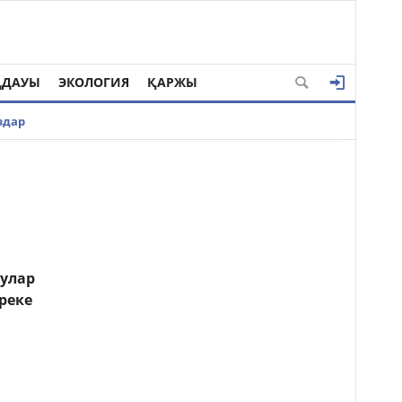
ҢДАУЫ
ЭКОЛОГИЯ
ҚАРЖЫ
здар
рулар
реке