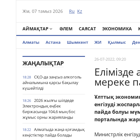
Жм, 07 тамыз 2026
Ru
Kz
АЙМАҚТАР
ӘЛЕМ
САЯСАТ
ЭКОНОМИКА
Алматы
Астана
Шымкент
ЖИ
Қылмыс
Де
26-07-2022, 09:20
ЖАҢАЛЫҚТАР
Елімізде 
СҚО-да заңсыз алкоголь
18:28
мереке п
айналымына қарсы бақылау
күшейтілді
Ұлттық экономик
2026 жылғы шілдеде
18:26
енгізуді жоспарл
Электрондық еңбек
пайда болуы мүмк
биржасында 104,6 мың бос
жұмыс орны жарияланды
порталында жар
Алматыда жаңа қоғамдық
18:22
Министрлік енгізу
кеңістіктер пайда болады