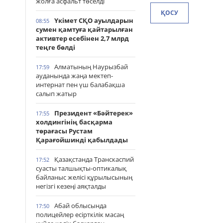
жолға асфальт төселді
ҚОСУ
Үкімет СҚО ауылдарын
08:55
сумен қамтуға қайтарылған
активтер есебінен 2,7 млрд
теңге бөлді
Алматының Наурызбай
17:59
ауданында жаңа мектеп-
интернат пен үш балабақша
салып жатыр
Президент «Бәйтерек»
17:55
холдингінің басқарма
төрағасы Рустам
Қарағойшинді қабылдады
Қазақстанда Транскаспий
17:52
суасты талшықты-оптикалық
байланыс желісі құрылысының
негізгі кезеңі аяқталды
Абай облысында
17:50
полицейлер есірткілік масаң