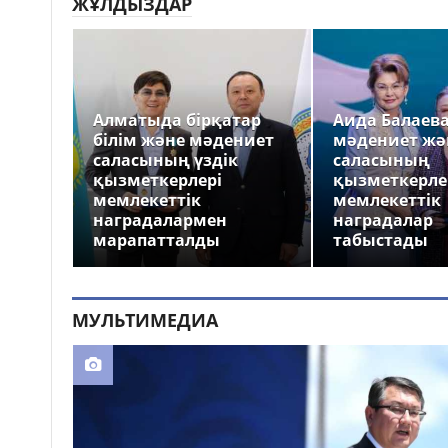
ЖҰЛДЫЗДАР
Алматыда бірқатар
Аида Балаев
білім және мәдениет
мәдениет жә
саласының үздік
саласының
қызметкерлері
қызметкерле
мемлекеттік
мемлекеттік
наградалармен
наградалар
марапатталды
табыстады
МУЛЬТИМЕДИА