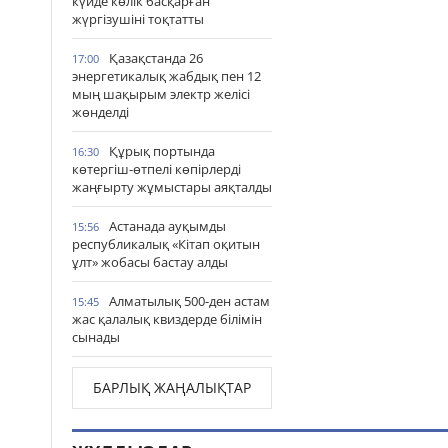
күйде көлік басқарған
жүргізушіні тоқтатты
Қазақстанда 26
17:00
энергетикалық жабдық пен 12
мың шақырым электр желісі
жөнделді
Құрық портында
16:30
көтергіш-өтпелі көпірлерді
жаңғырту жұмыстары аяқталды
Астанада ауқымды
15:56
республикалық «Кітап оқитын
ұлт» жобасы бастау алды
Алматылық 500-ден астам
15:45
жас қалалық квиздерде білімін
сынады
БАРЛЫҚ ЖАҢАЛЫҚТАР