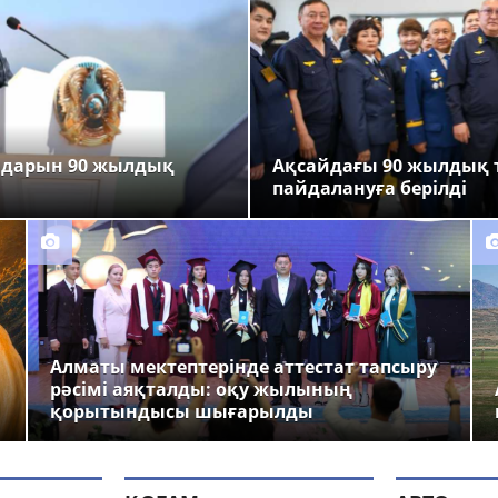
ндарын 90 жылдық
Ақсайдағы 90 жылдық 
пайдалануға берілді
Алматы мектептерінде аттестат тапсыру
рәсімі аяқталды: оқу жылының
қорытындысы шығарылды