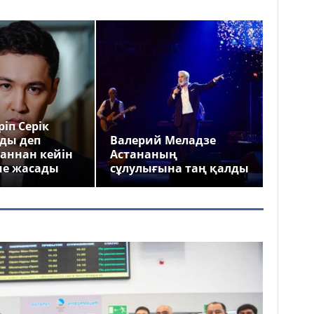
іп Серік
ды деп
Валерий Меладзе
аннан кейін
Астананың
ме жасады
сұлулығына таң қалды