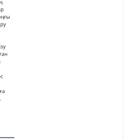
ң
ар
оңғы
ару
ізу
ған
а
ес
ға
.