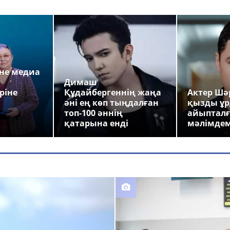
а
не медиа
Димаш
ріне
Құдайбергеннің жаңа
Актер Шәр
әні ең көп тыңдалған
қызды ұр
топ-100 әннің
айыпталғ
қатарына енді
мәлімде