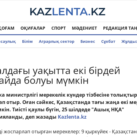
ҚОҒАМ
ОҚИҒАЛАР
СПОРТ
МӘДЕНИЕТ
РЕДАКЦИЯ ТА
нсаулық
Білім
Аграрлық сектор
Бизнес
Cұхбат
Жұлды
алдағы уақытта екі бірдей
айда болуы мүмкін
а министрлігі мерекелік күндер тізбесіне толықты
ап отыр. Оған сәйкес, Қазақстанда тағы жаңа екі ме
ін. Тиісті қаулы бүгін, 25 шілдеде "Ашық НҚА"
ияланды, деп жазады
Kazlenta.kz
ді жоспарлап отырған мерекелер: 9 қыркүйек - Қазақстан