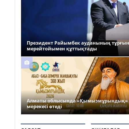
Президент Райымбек ауданының тұрғы
мерейтойымен құттықтады
Алматы облысында «Қымызмұрындық»
мерекесі өтеді