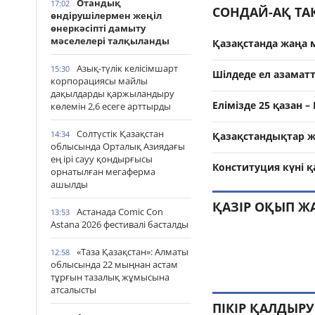
Отандық
17:02
СОНДАЙ-АҚ Т
өндірушілермен жеңіл
өнеркәсіпті дамыту
мәселелері талқыланды
Қазақстанда жаңа 
Азық-түлік келісімшарт
15:30
Шілдеде ел азамат
корпорациясы майлы
дақылдарды қаржыландыру
Елімізде 25 қазан 
көлемін 2,6 есеге арттырды
Солтүстік Қазақстан
14:34
Қазақстандықтар ж
облысында Орталық Азиядағы
ең ірі сауу қондырғысы
Конституция күні 
орнатылған мегаферма
ашылды
ҚАЗІР ОҚЫП Ж
Астанада Comic Con
13:53
Astana 2026 фестивалі басталды
«Таза Қазақстан»: Алматы
12:58
облысында 22 мыңнан астам
тұрғын тазалық жұмысына
атсалысты
ПІКІР ҚАЛДЫРУ