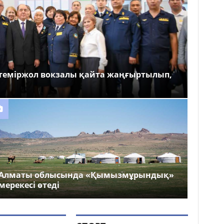
теміржол вокзалы қайта жаңғыртылып,
Алматы облысында «Қымызмұрындық»
мерекесі өтеді