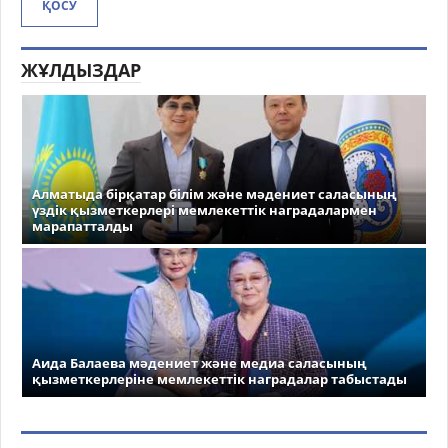
ҚОСУ
ЖҰЛДЫЗДАР
Алматыда бірқатар білім және мәдениет саласының
үздік қызметкерлері мемлекеттік наградалармен
марапатталды
Аида Балаева мәдениет және медиа саласының
қызметкерлеріне мемлекеттік наградалар табыстады