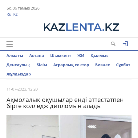
Бс, 06 тамыз 2026
Ru
Kz
Алматы
Астана
Шымкент
ЖИ
Қылмыс
Денсаулық
Білім
Аграрлық сектор
Бизнес
Cұхбат
Жұлдыздар
11-07-2023, 12:20
Ақмолалық оқушылар енді аттестатпен
бірге колледж дипломын алады