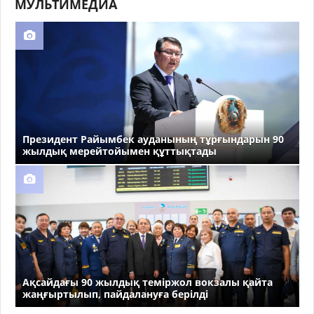
МУЛЬТИМЕДИА
Президент Райымбек ауданының тұрғындарын 90
жылдық мерейтойымен құттықтады
Ақсайдағы 90 жылдық теміржол вокзалы қайта
жаңғыртылып, пайдалануға берілді