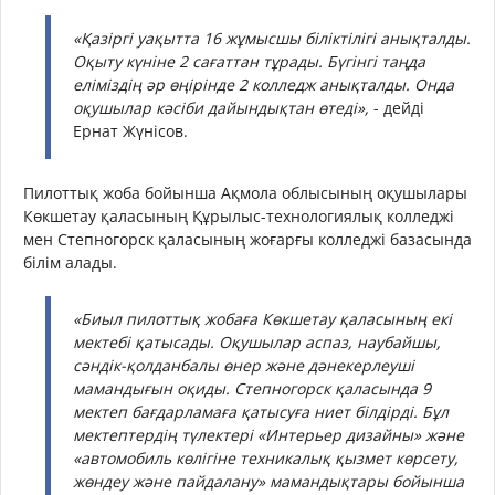
«Қазіргі уақытта 16 жұмысшы біліктілігі анықталды.
Оқыту күніне 2 сағаттан тұрады. Бүгінгі таңда
еліміздің әр өңірінде 2 колледж анықталды. Онда
оқушылар кәсіби дайындықтан өтеді»,
- дейді
Ернат Жүнісов.
Пилоттық жоба бойынша Ақмола облысының оқушылары
Көкшетау қаласының Құрылыс-технологиялық колледжі
мен Степногорск қаласының жоғарғы колледжі базасында
білім алады.
«Биыл пилоттық жобаға Көкшетау қаласының екі
мектебі қатысады. Оқушылар аспаз, наубайшы,
сәндік-қолданбалы өнер және дәнекерлеуші
мамандығын оқиды. Степногорск қаласында 9
мектеп бағдарламаға қатысуға ниет білдірді. Бұл
мектептердің түлектері «Интерьер дизайны» және
«автомобиль көлігіне техникалық қызмет көрсету,
жөндеу және пайдалану» мамандықтары бойынша