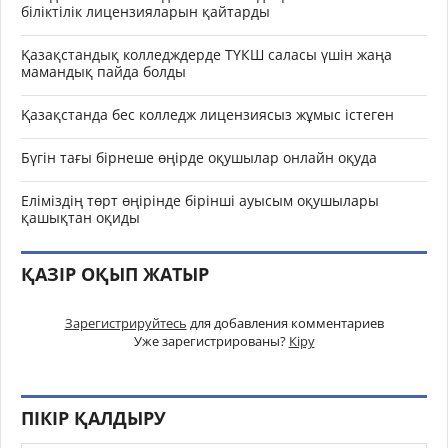
біліктілік лицензияларын қайтарды
Қазақстандық колледждерде ТҮКШ саласы үшін жаңа
мамандық пайда болды
Қазақстанда бес колледж лицензиясыз жұмыс істеген
Бүгін тағы бірнеше өңірде оқушылар онлайн оқуда
Еліміздің төрт өңірінде бірінші ауысым оқушылары
қашықтан оқиды
ҚАЗІР ОҚЫП ЖАТЫР
Зарегистрируйтесь
для добавления комментариев
Уже зарегистрированы?
Кіру
ПІКІР ҚАЛДЫРУ