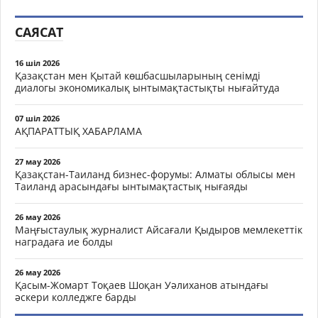
САЯСАТ
16 шіл 2026
Қазақстан мен Қытай көшбасшыларының сенімді
диалогы экономикалық ынтымақтастықты нығайтуда
07 шіл 2026
АҚПАРАТТЫҚ ХАБАРЛАМА
27 мау 2026
Қазақстан-Таиланд бизнес-форумы: Алматы облысы мен
Таиланд арасындағы ынтымақтастық нығаяды
26 мау 2026
Маңғыстаулық журналист Айсағали Қыдыров мемлекеттік
наградаға ие болды
26 мау 2026
Қасым-Жомарт Тоқаев Шоқан Уәлиханов атындағы
әскери колледжге барды