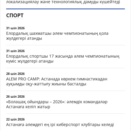
локализациялау және технологиялық дамуды күшейтеді
СПОРТ
31 шіл 2026
Елордалық шахматшы әлем чемпионатының қола
жүлдегері атанды
31 шіл 2026
Елордалық спортшы 17 жасында әлем чемпионатының
күміс жүлдегері атанды
28 шіл 2026
ALEM PRO CAMP: Астанада көркем гимнастикадан
ауқымды оқу-жаттығу жиыны басталды
26 шіл 2026
«Болашақ ойындары – 2026»: әлемдік командалар
Астанаға келіп жатыр
22 шіл 2026
Астанаға әлемдегі ең ірі киберспорт клубтары келеді