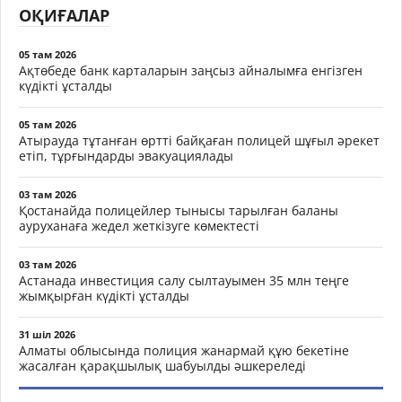
ОҚИҒАЛАР
05 там 2026
Ақтөбеде банк карталарын заңсыз айналымға енгізген
күдікті ұсталды
05 там 2026
Атырауда тұтанған өртті байқаған полицей шұғыл әрекет
етіп, тұрғындарды эвакуациялады
03 там 2026
Қостанайда полицейлер тынысы тарылған баланы
ауруханаға жедел жеткізуге көмектесті
03 там 2026
Астанада инвестиция салу сылтауымен 35 млн теңге
жымқырған күдікті ұсталды
31 шіл 2026
Алматы облысында полиция жанармай құю бекетіне
жасалған қарақшылық шабуылды әшкереледі