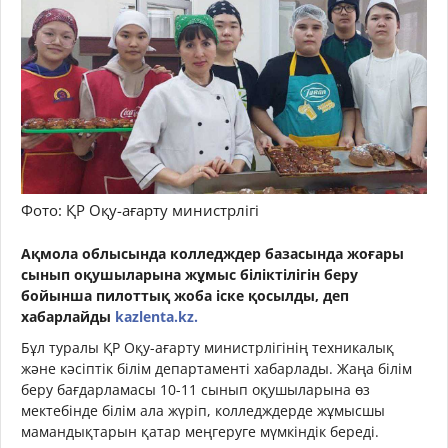
Фото: ҚР Оқу-ағарту министрлігі
Ақмола облысында колледждер базасында жоғары
сынып оқушыларына жұмыс біліктілігін беру
бойынша пилоттық жоба іске қосылды, деп
хабарлайды
kazlenta.kz.
Бұл туралы ҚР Оқу-ағарту министрлігінің техникалық
және кәсіптік білім департаменті хабарлады. Жаңа білім
беру бағдарламасы 10-11 сынып оқушыларына өз
мектебінде білім ала жүріп, колледждерде жұмысшы
мамандықтарын қатар меңгеруге мүмкіндік береді.