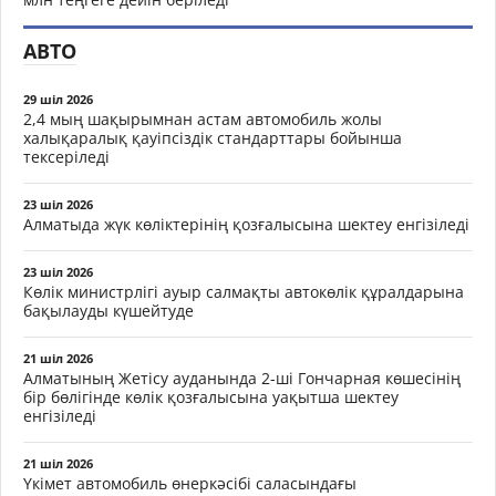
АВТО
29 шіл 2026
2,4 мың шақырымнан астам автомобиль жолы
халықаралық қауіпсіздік стандарттары бойынша
тексеріледі
23 шіл 2026
Алматыда жүк көліктерінің қозғалысына шектеу енгізіледі
23 шіл 2026
Көлік министрлігі ауыр салмақты автокөлік құралдарына
бақылауды күшейтуде
21 шіл 2026
Алматының Жетісу ауданында 2-ші Гончарная көшесінің
бір бөлігінде көлік қозғалысына уақытша шектеу
енгізіледі
21 шіл 2026
Үкімет автомобиль өнеркәсібі саласындағы