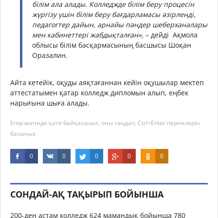
білім ала алады. Колледжде білім беру процесін
жүргізу үшін білім беру бағдарламасы әзірленді,
педагогтер дайын, арнайы пәндер шеберханалары
мен кабинеттері жабдықталған»,
– дейді Ақмола
облысы білім басқармасының басшысы Шоқан
Оразалин.
Айта кетейік, оқуды аяқтағаннан кейін оқушылар мектеп
аттестатымен қатар колледж дипломын алып, еңбек
нарығына шыға алады.
Егер мәтінде қате байқасаңыз, оны таңдап, Ctrl+Enter пернелерін
басыңыз
0
0
0
0
0
СОНДАЙ-АҚ ТАҚЫРЫП БОЙЫНША
200-ден астам колледж 624 мамандық бойынша 780