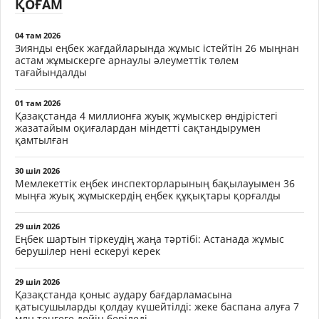
ҚОҒАМ
04 там 2026
Зиянды еңбек жағдайларында жұмыс істейтін 26 мыңнан
астам жұмыскерге арнаулы әлеуметтік төлем
тағайындалды
01 там 2026
Қазақстанда 4 миллионға жуық жұмыскер өндірістегі
жазатайым оқиғалардан міндетті сақтандырумен
қамтылған
30 шіл 2026
Мемлекеттік еңбек инспекторларының бақылауымен 36
мыңға жуық жұмыскердің еңбек құқықтары қорғалды
29 шіл 2026
Еңбек шартын тіркеудің жаңа тәртібі: Астанада жұмыс
берушілер нені ескеруі керек
29 шіл 2026
Қазақстанда қоныс аудару бағдарламасына
қатысушыларды қолдау күшейтілді: жеке баспана алуға 7
млн теңгеге дейін беріледі