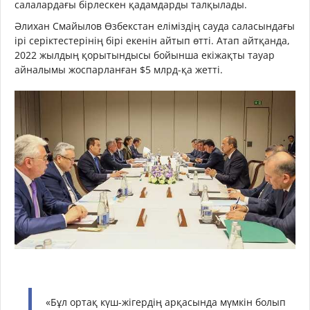
салалардағы бірлескен қадамдарды талқылады.
Әлихан Смайылов Өзбекстан еліміздің сауда саласындағы
ірі серіктестерінің бірі екенін айтып өтті. Атап айтқанда,
2022 жылдың қорытындысы бойынша екіжақты тауар
айналымы жоспарланған $5 млрд-қа жетті.
«Бұл ортақ күш-жігердің арқасында мүмкін болып