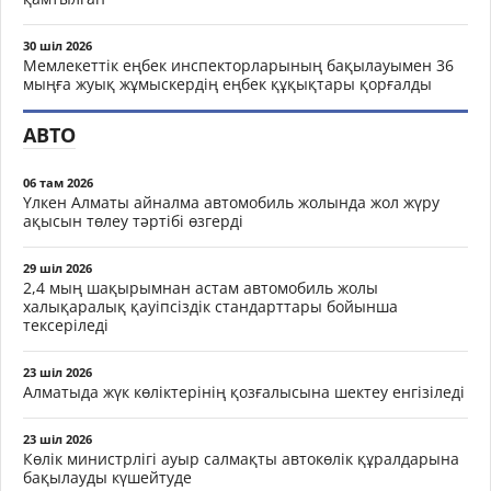
30 шіл 2026
Мемлекеттік еңбек инспекторларының бақылауымен 36
мыңға жуық жұмыскердің еңбек құқықтары қорғалды
АВТО
06 там 2026
Үлкен Алматы айналма автомобиль жолында жол жүру
ақысын төлеу тәртібі өзгерді
29 шіл 2026
2,4 мың шақырымнан астам автомобиль жолы
халықаралық қауіпсіздік стандарттары бойынша
тексеріледі
23 шіл 2026
Алматыда жүк көліктерінің қозғалысына шектеу енгізіледі
23 шіл 2026
Көлік министрлігі ауыр салмақты автокөлік құралдарына
бақылауды күшейтуде