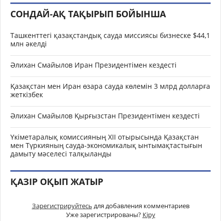
СОНДАЙ-АҚ ТАҚЫРЫП БОЙЫНША
Ташкенттегі қазақстандық сауда миссиясы бизнеске $44,1
млн әкелді
Әлихан Смайылов Иран Президентімен кездесті
Қазақстан мен Иран өзара сауда көлемін 3 млрд долларға
жеткізбек
Әлихан Смайылов Қырғызстан Президентімен кездесті
Үкіметаралық комиссияның XII отырысында Қазақстан
мен Түркияның сауда-экономикалық ынтымақтастығын
дамыту мәселесі талқыланды
ҚАЗІР ОҚЫП ЖАТЫР
Зарегистрируйтесь
для добавления комментариев
Уже зарегистрированы?
Кіру