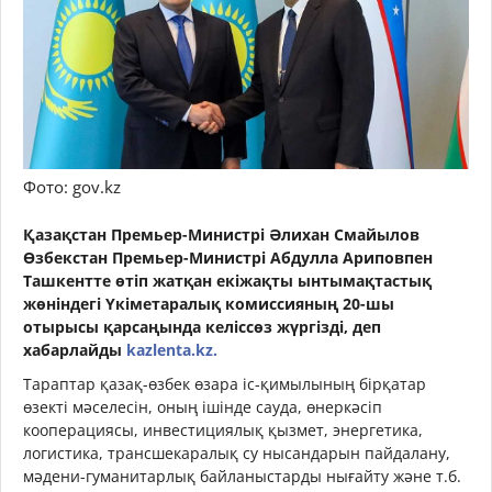
Фото: gov.kz
Қазақстан Премьер-Министрі Әлихан Смайылов
Өзбекстан Премьер-Министрі Абдулла Ариповпен
Ташкентте өтіп жатқан екіжақты ынтымақтастық
жөніндегі Үкіметаралық комиссияның 20-шы
отырысы қарсаңында келіссөз жүргізді, деп
хабарлайды
kazlenta.kz.
Тараптар қазақ-өзбек өзара іс-қимылының бірқатар
өзекті мәселесін, оның ішінде сауда, өнеркәсіп
кооперациясы, инвестициялық қызмет, энергетика,
логистика, трансшекаралық су нысандарын пайдалану,
мәдени-гуманитарлық байланыстарды нығайту және т.б.