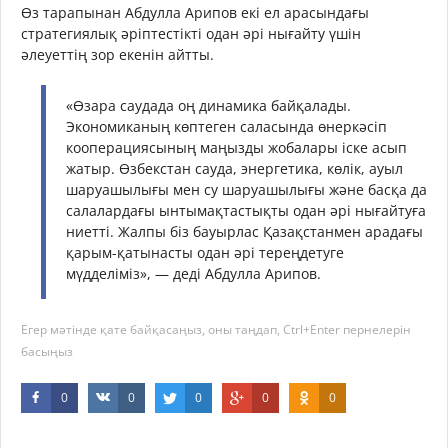
Өз тарапынан Абдулла Арипов екі ел арасындағы
стратегиялық әріптестікті одан әрі нығайту үшін
әлеуеттің зор екенін айтты.
«Өзара саудада оң динамика байқалады.
Экономиканың көптеген саласында өнеркәсіп
кооперациясының маңызды жобалары іске асып
жатыр. Өзбекстан сауда, энергетика, көлік, ауыл
шаруашылығы мен су шаруашылығы және басқа да
салалардағы ынтымақтастықты одан әрі нығайтуға
ниетті. Жалпы біз бауырлас Қазақстанмен арадағы
қарым-қатынасты одан әрі тереңдетуге
мүдделіміз», — деді Абдулла Арипов.
Егер мәтінде қате байқасаңыз, оны таңдап, Ctrl+Enter пернелерін
басыңыз
0
0
0
0
0