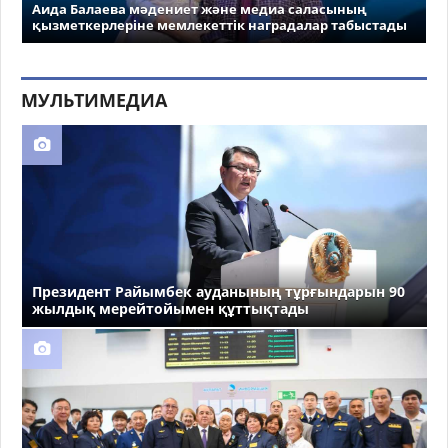
Аида Балаева мәдениет және медиа саласының
қызметкерлеріне мемлекеттік наградалар табыстады
МУЛЬТИМЕДИА
Президент Райымбек ауданының тұрғындарын 90
жылдық мерейтойымен құттықтады