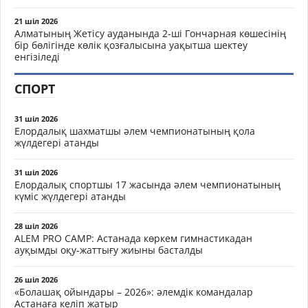
21 шіл 2026
Алматының Жетісу ауданында 2-ші Гончарная көшесінің
бір бөлігінде көлік қозғалысына уақытша шектеу
енгізіледі
СПОРТ
31 шіл 2026
Елордалық шахматшы әлем чемпионатының қола
жүлдегері атанды
31 шіл 2026
Елордалық спортшы 17 жасында әлем чемпионатының
күміс жүлдегері атанды
28 шіл 2026
ALEM PRO CAMP: Астанада көркем гимнастикадан
ауқымды оқу-жаттығу жиыны басталды
26 шіл 2026
«Болашақ ойындары – 2026»: әлемдік командалар
Астанаға келіп жатыр