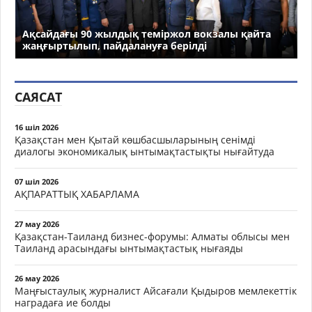
Ақсайдағы 90 жылдық теміржол вокзалы қайта
жаңғыртылып, пайдалануға берілді
САЯСАТ
16 шіл 2026
Қазақстан мен Қытай көшбасшыларының сенімді
диалогы экономикалық ынтымақтастықты нығайтуда
07 шіл 2026
АҚПАРАТТЫҚ ХАБАРЛАМА
27 мау 2026
Қазақстан-Таиланд бизнес-форумы: Алматы облысы мен
Таиланд арасындағы ынтымақтастық нығаяды
26 мау 2026
Маңғыстаулық журналист Айсағали Қыдыров мемлекеттік
наградаға ие болды