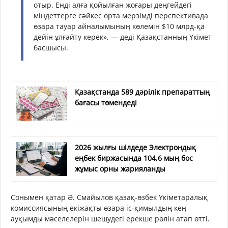
отыр. Енді алға қойылған жоғары деңгейдегі
міндеттерге сәйкес орта мерзімді перспективада
өзара тауар айналымының көлемін $10 млрд-қа
дейін ұлғайту керек», — деді Қазақстанның Үкімет
басшысы.
Қазақстанда 589 дәрілік препараттың
бағасы төмендеді
2026 жылғы шілдеде Электрондық
еңбек биржасында 104,6 мың бос
жұмыс орны жарияланды
Сонымен қатар Ә. Смайылов қазақ-өзбек Үкіметаралық
комиссиясының екіжақты өзара іс-қимылдың кең
ауқымды мәселелерін шешудегі ерекше рөлін атап өтті.