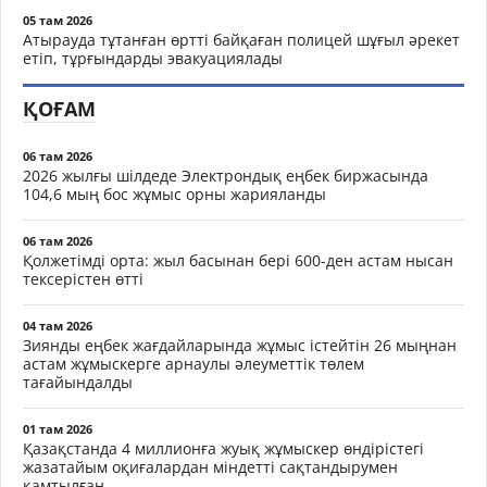
05 там 2026
Атырауда тұтанған өртті байқаған полицей шұғыл әрекет
етіп, тұрғындарды эвакуациялады
ҚОҒАМ
06 там 2026
2026 жылғы шілдеде Электрондық еңбек биржасында
104,6 мың бос жұмыс орны жарияланды
06 там 2026
Қолжетімді орта: жыл басынан бері 600-ден астам нысан
тексерістен өтті
04 там 2026
Зиянды еңбек жағдайларында жұмыс істейтін 26 мыңнан
астам жұмыскерге арнаулы әлеуметтік төлем
тағайындалды
01 там 2026
Қазақстанда 4 миллионға жуық жұмыскер өндірістегі
жазатайым оқиғалардан міндетті сақтандырумен
қамтылған