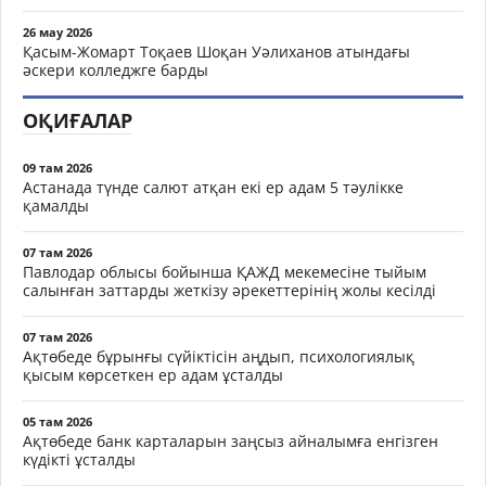
26 мау 2026
Қасым-Жомарт Тоқаев Шоқан Уәлиханов атындағы
әскери колледжге барды
ОҚИҒАЛАР
09 там 2026
Астанада түнде салют атқан екі ер адам 5 тәулікке
қамалды
07 там 2026
Павлодар облысы бойынша ҚАЖД мекемесіне тыйым
салынған заттарды жеткізу әрекеттерінің жолы кесілді
07 там 2026
Ақтөбеде бұрынғы сүйіктісін аңдып, психологиялық
қысым көрсеткен ер адам ұсталды
05 там 2026
Ақтөбеде банк карталарын заңсыз айналымға енгізген
күдікті ұсталды