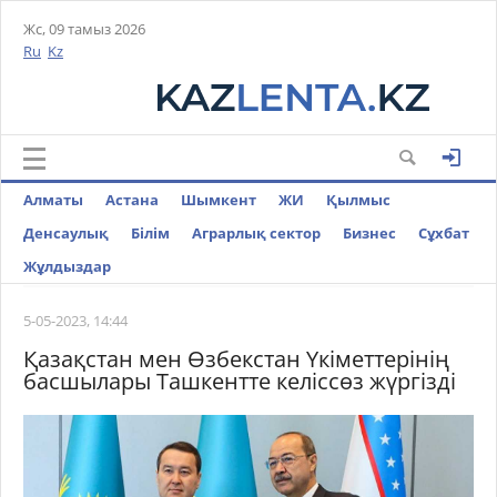
Жс, 09 тамыз 2026
Ru
Kz
Алматы
Астана
Шымкент
ЖИ
Қылмыс
Денсаулық
Білім
Аграрлық сектор
Бизнес
Cұхбат
Жұлдыздар
5-05-2023, 14:44
Қазақстан мен Өзбекстан Үкіметтерінің
басшылары Ташкентте келіссөз жүргізді