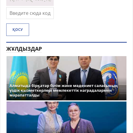
ҚОСУ
ЖҰЛДЫЗДАР
Алматыда бірқатар білім және мәдениет саласының
үздік қызметкерлері мемлекеттік наградалармен
марапатталды