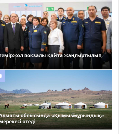
теміржол вокзалы қайта жаңғыртылып,
Алматы облысында «Қымызмұрындық»
мерекесі өтеді