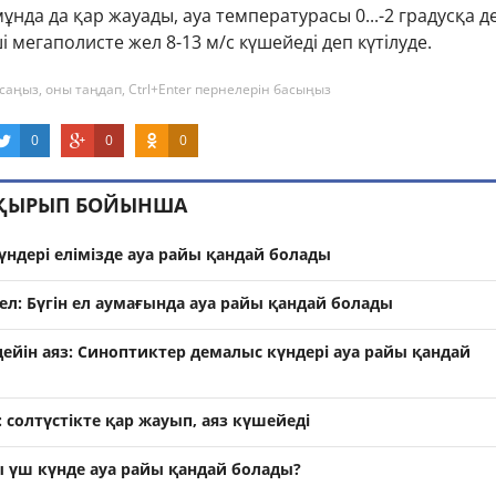
ұнда да қар жауады, ауа температурасы 0...-2 градусқа д
і мегаполисте жел 8-13 м/с күшейеді деп күтілуде.
саңыз, оны таңдап, Ctrl+Enter пернелерін басыңыз
0
0
0
АҚЫРЫП БОЙЫНША
ндері елімізде ауа райы қандай болады
л: Бүгін ел аумағында ауа райы қандай болады
дейін аяз: Синоптиктер демалыс күндері ауа райы қандай
солтүстікте қар жауып, аяз күшейеді
ы үш күнде ауа райы қандай болады?