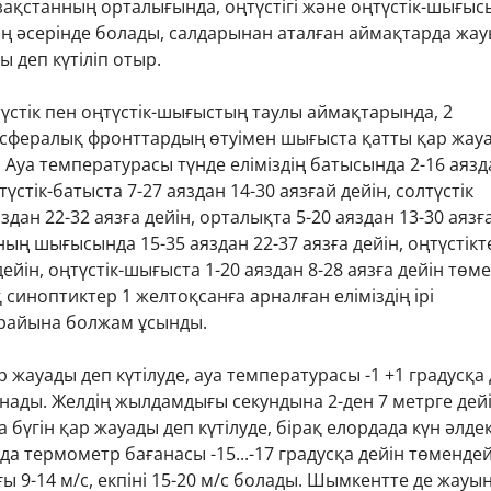
ақстанның орталығында, оңтүстігі және оңтүстік-шығыс
ң әсерінде болады, салдарынан аталған аймақтарда жау
 деп күтіліп отыр.
үстік пен оңтүстік-шығыстың таулы аймақтарында, 2
сфералық фронттардың өтуімен шығыста қатты қар жау
 Ауа температурасы түнде еліміздің батысында 2-16 аязд
лтүстік-батыста 7-27 аяздан 14-30 аязғай дейін, солтүстік
здан 22-32 аязға дейін, орталықта 5-20 аяздан 13-30 аязғ
ның шығысында 15-35 аяздан 22-37 аязға дейін, оңтүстікт
дейін, оңтүстік-шығыста 1-20 аяздан 8-28 аязға дейін төм
қ синоптиктер 1 желтоқсанға арналған еліміздің ірі
райына болжам ұсынды.
р жауады деп күтілуде, ауа температурасы -1 +1 градусқа 
нады. Желдің жылдамдығы секундына 2-ден 7 метрге дей
а бүгін қар жауады деп күтілуде, бірақ елордада күн әлде
да термометр бағанасы -15...-17 градусқа дейін төмендей
 9-14 м/с, екпіні 15-20 м/с болады. Шымкентте де жауын