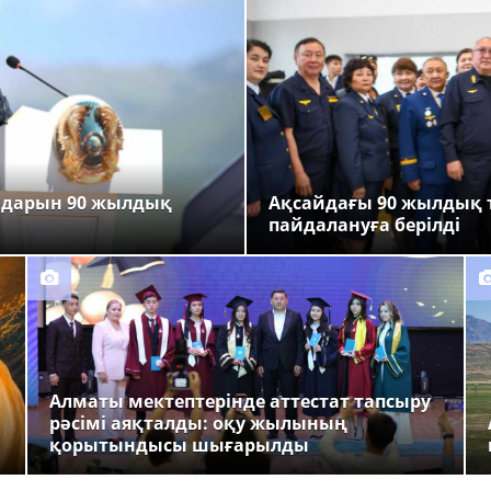
ндарын 90 жылдық
Ақсайдағы 90 жылдық 
пайдалануға берілді
Алматы мектептерінде аттестат тапсыру
рәсімі аяқталды: оқу жылының
қорытындысы шығарылды