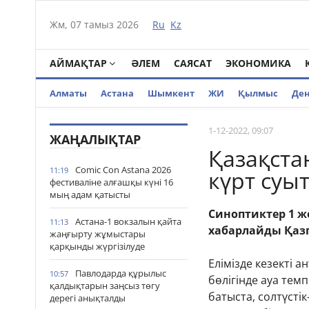
Жм, 07 тамыз 2026
Ru
Kz
АЙМАҚТАР
ӘЛЕМ
САЯСАТ
ЭКОНОМИКА
Алматы
Астана
Шымкент
ЖИ
Қылмыс
Де
1-12-2022, 09:07
ЖАҢАЛЫҚТАР
Қазақста
Comic Con Astana 2026
11:19
күрт суы
фестиваліне алғашқы күні 16
мың адам қатысты
Синоптиктер 1 ж
Астана-1 вокзалын қайта
11:13
хабарлайды Қаз
жаңғырту жұмыстары
қарқынды жүргізілуде
Елімізде кезекті
Павлодарда құрылыс
10:57
бөлігінде ауа тем
қалдықтарын заңсыз төгу
батыста, солтүсті
дерегі анықталды