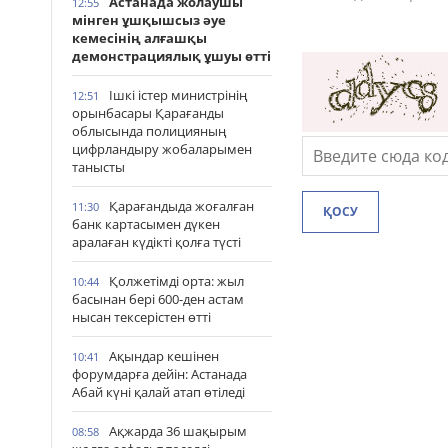
Астанада жолаушы
12:55
мінген ұшқышсыз әуе
кемесінің алғашқы
демонстрациялық ұшуы өтті
Ішкі істер министрінің
12:51
орынбасары Қарағанды
облысында полицияның
цифрландыру жобаларымен
танысты
Қарағандыда жоғалған
11:30
ҚОСУ
банк картасымен дүкен
аралаған күдікті қолға түсті
Қолжетімді орта: жыл
10:44
басынан бері 600-ден астам
нысан тексерістен өтті
Ақындар кешінен
10:41
форумдарға дейін: Астанада
Абай күні қалай атап өтіледі
Ақжарда 36 шақырым
08:58