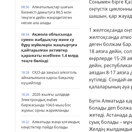
Сонымен бірге Қаз
Алматылықтар шағын
08:56
оңтүстік циклонны
бизнесті дамытуға 86,5 млн
шашын, қар жауады
теңгеге дейін жеңілдетілген
несие ала алады
1 желтоқсанда оңт
Ақмола облысында
08:54
желтоқсанда атмо
сумен жабдықтау және су
деген болжам бар.
бұру жүйелерін жаңғыртуға
қайтарылған активтер
18 аязға дейін, со
қаражаты есебінен 1,4 млрд
өңірлерде 15-28 ая
теңге бөлінді
дейін, республика
аяздан 8-17 аязға 
СҚО-да заңсыз алкоголь
18:28
айналымына қарсы бақылау
күтіледі. Сондай-а
күшейтілді
қалаларының ауа 
2026 жылғы шілдеде
18:26
Электрондық еңбек
Бүгін Алматыда қа
биржасында 104,6 мың бос
болады деп болжа
жұмыс орны жарияланды
жетеді. Астанада д
суық болады – мұн
Алматыда жаңа қоғамдық
18:22
кеңістіктер пайда болады
Желдің жылдамдығы