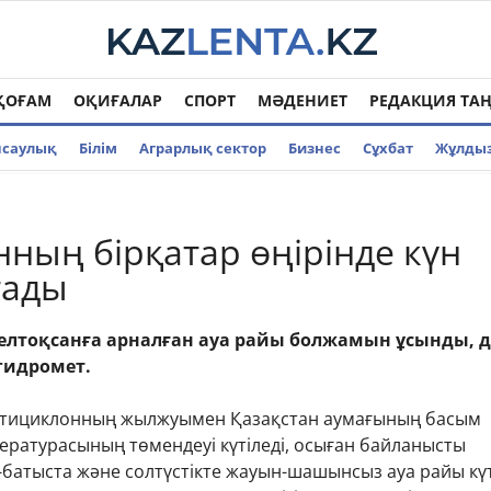
ҚОҒАМ
ОҚИҒАЛАР
СПОРТ
МӘДЕНИЕТ
РЕДАКЦИЯ ТА
нсаулық
Білім
Аграрлық сектор
Бизнес
Cұхбат
Жұлды
нның бірқатар өңірінде күн
тады
елтоқсанға арналған ауа райы болжамын ұсынды, д
гидромет.
 антициклонның жылжуымен Қазақстан аумағының басым
пературасының төмендеуі күтіледі, осыған байланысты
к-батыста және солтүстікте жауын-шашынсыз ауа райы күт