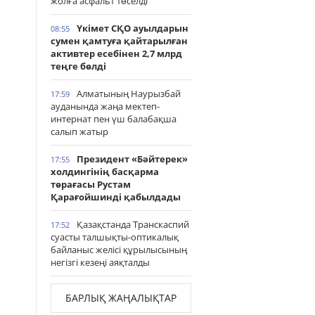
жолға асфальт төселді
Үкімет СҚО ауылдарын
08:55
сумен қамтуға қайтарылған
активтер есебінен 2,7 млрд
теңге бөлді
Алматының Наурызбай
17:59
ауданында жаңа мектеп-
интернат пен үш балабақша
салып жатыр
Президент «Бәйтерек»
17:55
холдингінің басқарма
төрағасы Рустам
Қарағойшинді қабылдады
Қазақстанда Транскаспий
17:52
суасты талшықты-оптикалық
байланыс желісі құрылысының
негізгі кезеңі аяқталды
БАРЛЫҚ ЖАҢАЛЫҚТАР