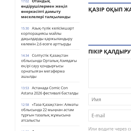
Отандық
17:02
өндірушілермен жеңіл
ҚАЗІР ОҚЫП Ж
өнеркәсіпті дамыту
мәселелері талқыланды
Азық-түлік келісімшарт
15:30
корпорациясы майлы
дақылдарды қаржыландыру
көлемін 2,6 есеге арттырды
ПІКІР ҚАЛДЫРУ
Солтүстік Қазақстан
14:34
облысында Орталық Азиядағы
ең ірі сауу қондырғысы
орнатылған мегаферма
ашылды
Астанада Comic Con
13:53
Astana 2026 фестивалі басталды
«Таза Қазақстан»: Алматы
12:58
облысында 22 мыңнан астам
тұрғын тазалық жұмысына
атсалысты
Или водите через 