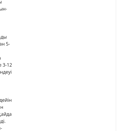
ы
ын-
ады
ан 5-
а
е 3-12
ендеуі
дейін
ін
қайда
ді.
-