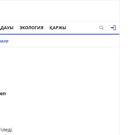
ҢДАУЫ
ЭКОЛОГИЯ
ҚАРЖЫ
здар
еп
іледі.