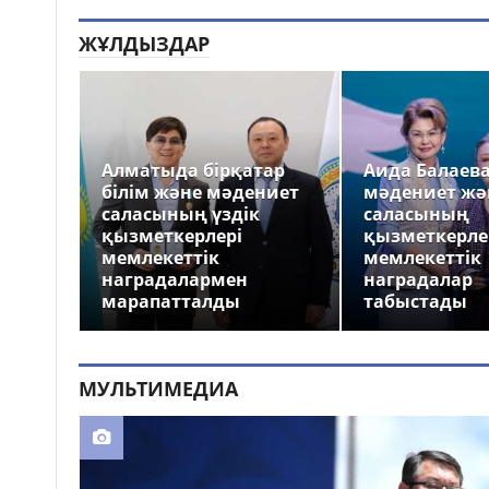
ЖҰЛДЫЗДАР
Алматыда бірқатар
Аида Балаев
білім және мәдениет
мәдениет жә
саласының үздік
саласының
қызметкерлері
қызметкерле
мемлекеттік
мемлекеттік
наградалармен
наградалар
марапатталды
табыстады
МУЛЬТИМЕДИА