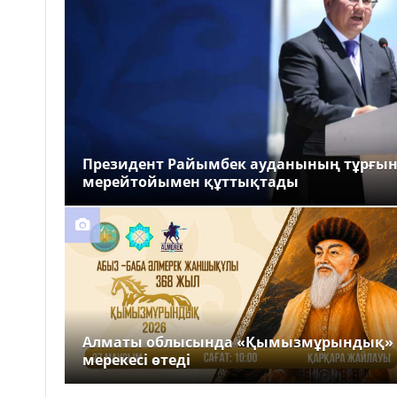
Президент Райымбек ауданының тұрғы
мерейтойымен құттықтады
Алматы облысында «Қымызмұрындық»
мерекесі өтеді