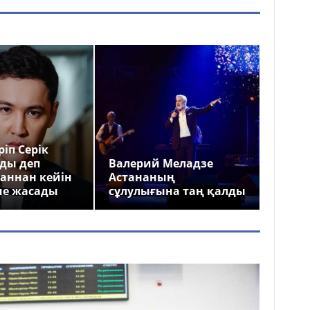
іп Серік
ды деп
Валерий Меладзе
аннан кейін
Астананың
ме жасады
сұлулығына таң қалды