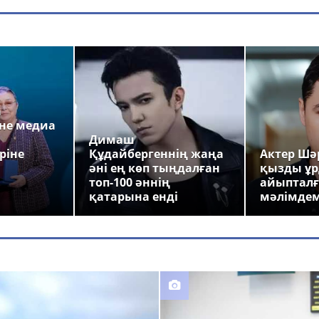
а
не медиа
Димаш
ріне
Құдайбергеннің жаңа
Актер Шәр
әні ең көп тыңдалған
қызды ұр
топ-100 әннің
айыпталғ
қатарына енді
мәлімде