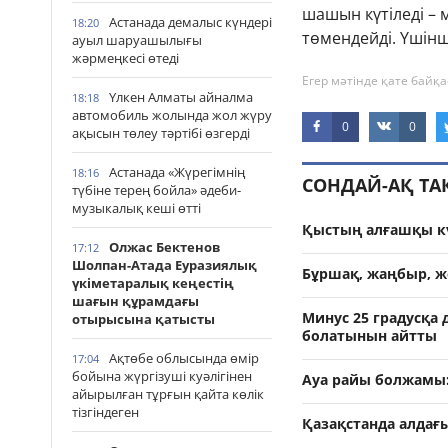
шашын күтіледі – м
Астанада демалыс күндері
18:20
төмендейді. Үшінш
ауыл шаруашылығы
жәрмеңкесі өтеді
Егер мәтінде қате байқа
Үлкен Алматы айналма
18:18
автомобиль жолында жол жүру
0
0
ақысын төлеу тәртібі өзгерді
Астанада «Жүрегімнің
18:16
СОНДАЙ-АҚ Т
түбіне терең бойла» әдеби-
музыкалық кеші өтті
Қыстың алғашқы кү
Олжас Бектенов
17:12
Шолпан-Атада Еуразиялық
Бұршақ, жаңбыр, же
үкіметаралық кеңестің
шағын құрамдағы
Минус 25 градусқа 
отырысына қатысты
болатынын айтты
Ақтөбе облысында өмір
17:04
бойына жүргізуші куәлігінен
Ауа райы болжамы: 
айырылған тұрғын қайта көлік
тізгіндеген
Қазақстанда алдағ