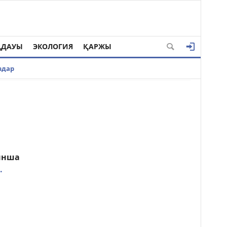
ҢДАУЫ
ЭКОЛОГИЯ
ҚАРЖЫ
здар
йынша
.