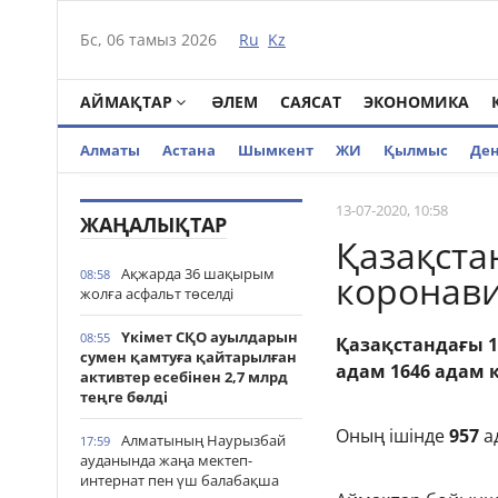
Бс, 06 тамыз 2026
Ru
Kz
АЙМАҚТАР
ӘЛЕМ
САЯСАТ
ЭКОНОМИКА
Алматы
Астана
Шымкент
ЖИ
Қылмыс
Де
13-07-2020, 10:58
ЖАҢАЛЫҚТАР
Қазақста
Ақжарда 36 шақырым
08:58
коронав
жолға асфальт төселді
Үкімет СҚО ауылдарын
08:55
Қазақстандағы 
сумен қамтуға қайтарылған
адам 1646 адам 
активтер есебінен 2,7 млрд
теңге бөлді
Оның ішінде
957
а
Алматының Наурызбай
17:59
ауданында жаңа мектеп-
интернат пен үш балабақша