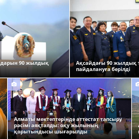
ндарын 90 жылдық
Ақсайдағы 90 жылдық 
пайдалануға берілді
Алматы мектептерінде аттестат тапсыру
рәсімі аяқталды: оқу жылының
қорытындысы шығарылды