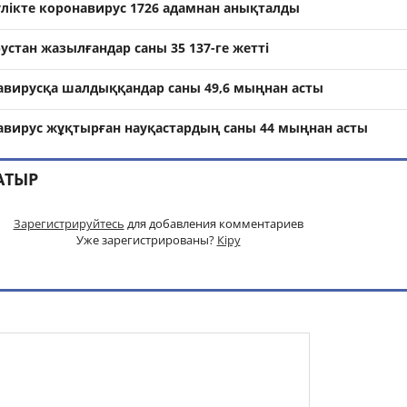
улікте коронавирус 1726 адамнан анықталды
устан жазылғандар саны 35 137-ге жетті
авирусқа шалдыққандар саны 49,6 мыңнан асты
авирус жұқтырған науқастардың саны 44 мыңнан асты
АТЫР
Зарегистрируйтесь
для добавления комментариев
Уже зарегистрированы?
Кіру