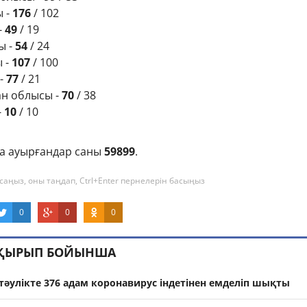
 -
176
/ 102
-
49
/ 19
ы -
54
/ 24
 -
107
/ 100
-
77
/ 21
ан облысы -
70
/ 38
-
10
/ 10
а ауырғандар саны
59899
.
саңыз, оны таңдап, Ctrl+Enter пернелерін басыңыз
0
0
0
АҚЫРЫП БОЙЫНША
тәулікте 376 адам коронавирус індетінен емделіп шықты