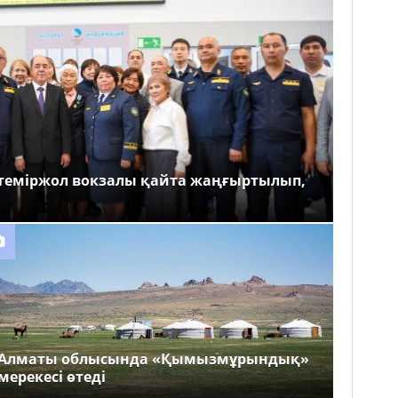
теміржол вокзалы қайта жаңғыртылып,
Алматы облысында «Қымызмұрындық»
мерекесі өтеді