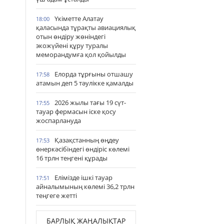
Үкіметте Алатау
18:00
қаласында тұрақты авиациялық
отын өндіру жөніндегі
экожүйені құру туралы
меморандумға қол қойылды
Елорда тұрғыны отшашу
17:58
атамын деп 5 тәулікке қамалды
2026 жылы тағы 19 сүт-
17:55
тауар фермасын іске қосу
жоспарлануда
Қазақстанның өңдеу
17:53
өнеркәсібіндегі өндіріс көлемі
16 трлн теңгені құрады
Елімізде ішкі тауар
17:51
айналымының көлемі 36,2 трлн
теңгеге жетті
БАРЛЫҚ ЖАҢАЛЫҚТАР