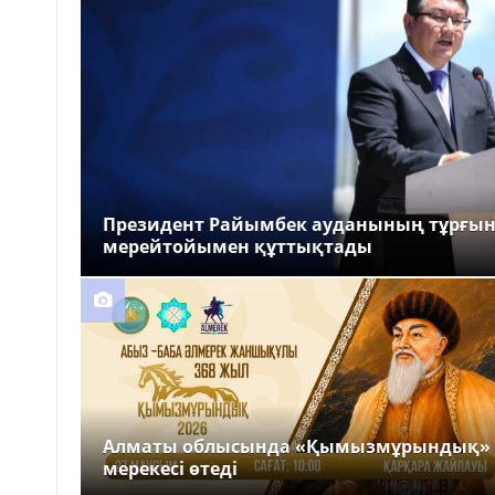
Президент Райымбек ауданының тұрғы
мерейтойымен құттықтады
Алматы облысында «Қымызмұрындық»
мерекесі өтеді