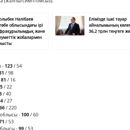
а (жалпы/симптомсыз):
рлыбек Нәлібаев
Елімізде ішкі тауар
төбе облысындағы ірі
айналымының көле
фрақұрылымдық және
36,2 трлн теңгеге же
еуметтік жобалармен
нысты
 -
123
/ 54
31
/ 98
-
81
/ 16
5
/ 22
3
/ 40
34
/ 27
66
/ 220
облысы -
100
/ 60
71
/ 53
облысы -
99
/ 53