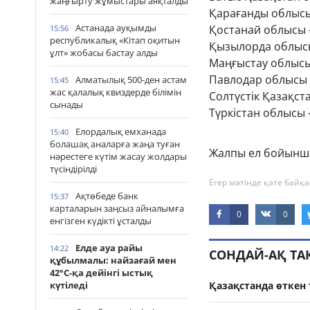
жаңғырту жұмыстары аяқталды
Қарағанды облысы
Астанада ауқымды
Қостанай облысы 
15:56
республикалық «Кітап оқитын
Қызылорда облыс
ұлт» жобасы бастау алды
Маңғыстау облысы
Павлодар облысы 
Алматылық 500-ден астам
15:45
жас қалалық квиздерде білімін
Солтүстік Қазақст
сынады
Түркістан облысы 
Елордалық емханада
15:40
болашақ аналарға жаңа туған
Жалпы ел бойынш
нәрестеге күтім жасау жолдары
түсіндірілді
Егер мәтінде қате байқа
Ақтөбеде банк
15:37
карталарын заңсыз айналымға
0
0
енгізген күдікті ұсталды
Елде ауа райы
14:22
СОНДАЙ-АҚ Т
құбылмалы: найзағай мен
42°С-қа дейінгі ыстық
күтіледі
Қазақстанда өткен 