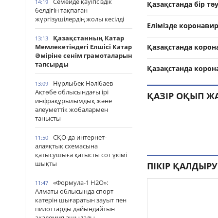
Семейде қауіпсіздік
14:19
Қазақстанда бір тә
белдігін тақпаған
жүргізушілердің жолы кесілді
Елімізде коронавир
Қазақстанның Катар
13:13
Мемлекетіндегі Елшісі Катар
Қазақстанда корон
Әміріне сенім грамоталарын
тапсырды
Қазақстанда корон
Нұрлыбек Нәлібаев
13:09
Ақтөбе облысындағы ірі
ҚАЗІР ОҚЫП Ж
инфрақұрылымдық және
әлеуметтік жобалармен
танысты
СҚО-да интернет-
11:50
алаяқтық схемасына
қатысушыға қатысты сот үкімі
шықты
ПІКІР ҚАЛДЫРУ
«Формула-1 H2O»:
11:47
Алматы облысында спорт
катерін шығаратын зауыт пен
пилоттарды дайындайтын
академия ашылады