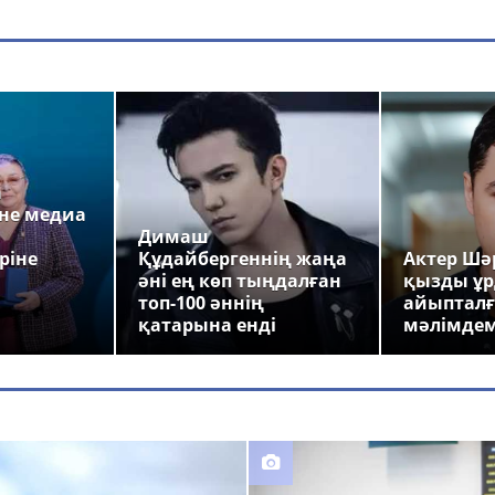
а
не медиа
Димаш
ріне
Құдайбергеннің жаңа
Актер Шәр
әні ең көп тыңдалған
қызды ұр
топ-100 әннің
айыпталғ
қатарына енді
мәлімде