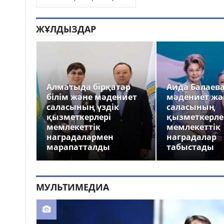
ЖҰЛДЫЗДАР
Алматыда бірқатар
Аида Балаев
білім және мәдениет
мәдениет жә
саласының үздік
саласының
қызметкерлері
қызметкерле
мемлекеттік
мемлекеттік
наградалармен
наградалар
марапатталды
табыстады
МУЛЬТИМЕДИА