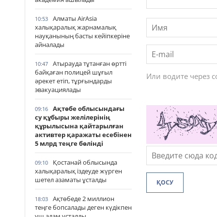
Алматы AirAsia
10:53
халықаралық жарнамалық
науқанының басты кейіпкеріне
айналады
Атырауда тұтанған өртті
10:47
байқаған полицей шұғыл
Или водите через 
әрекет етіп, тұрғындарды
эвакуациялады
Ақтөбе облысындағы
09:16
су құбыры желілерінің
құрылысына қайтарылған
активтер қаражаты есебінен
5 млрд теңге бөлінді
Қостанай облысында
09:10
халықаралық іздеуде жүрген
шетел азаматы ұсталды
ҚОСУ
Ақтөбеде 2 миллион
18:03
теңге бопсалады деген күдікпен
үш адам ұсталды