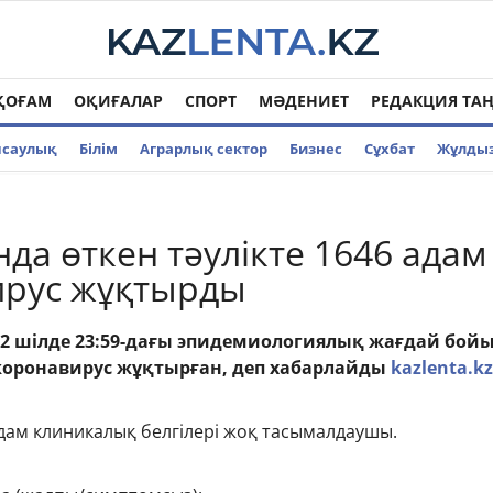
ҚОҒАМ
ОҚИҒАЛАР
СПОРТ
МӘДЕНИЕТ
РЕДАКЦИЯ ТА
нсаулық
Білім
Аграрлық сектор
Бизнес
Cұхбат
Жұлды
нда өткен тәулікте 1646 адам
ирус жұқтырды
12 шілде 23:59-дағы эпидемиологиялық жағдай бо
коронавирус жұқтырған, деп хабарлайды
kazlenta.kz
дам клиникалық белгілері жоқ тасымалдаушы.