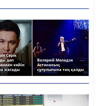
іп Серік
ды деп
Валерий Меладзе
аннан кейін
Астананың
ме жасады
сұлулығына таң қалды