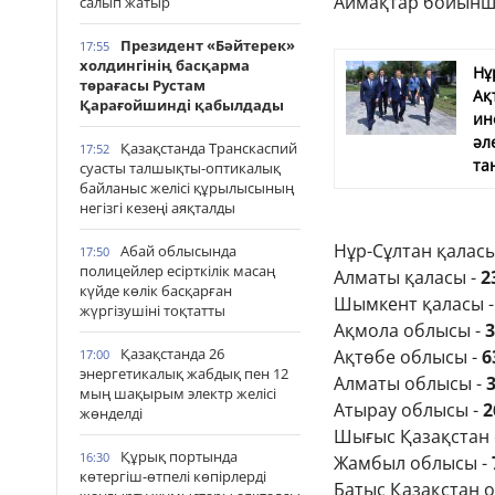
Аймақтар бойынш
салып жатыр
Президент «Бәйтерек»
17:55
холдингінің басқарма
Нұ
төрағасы Рустам
Ақ
Қарағойшинді қабылдады
ин
әл
Қазақстанда Транскаспий
17:52
та
суасты талшықты-оптикалық
байланыс желісі құрылысының
негізгі кезеңі аяқталды
Нұр-Сұлтан қаласы
Абай облысында
17:50
полицейлер есірткілік масаң
Алматы қаласы -
2
күйде көлік басқарған
Шымкент қаласы 
жүргізушіні тоқтатты
Ақмола облысы -
3
Қазақстанда 26
Ақтөбе облысы -
6
17:00
энергетикалық жабдық пен 12
Алматы облысы -
мың шақырым электр желісі
Атырау облысы -
2
жөнделді
Шығыс Қазақстан 
Құрық портында
16:30
Жамбыл облысы -
көтергіш-өтпелі көпірлерді
Батыс Қазақстан 