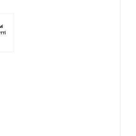
мі
тті