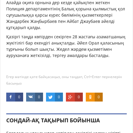
Алайда оқиға орнына дер кезде қайықпен жеткен
Полиция департаментінің Балық қорына қылмыстық қол
сұғушылыққа қарсы күрес бөлімінің қызметкерлері
Жандарбек Жаңбырбаев пен Айбат Джаубаев әйелді
құтқарып қалды.
Қазіргі таңда көпірден секірген 28 жастағы азаматшаның
жүкітілігі бар екендігі анықталды. Әйел Орал қаласының
тұрғыны болып шықты. Жедел жәрдем қызметімен
ауруханаға жеткізілді, тергеу амалдары басталды.
Егер мәтінде қате байқасаңыз, оны таңдап, Ctrl+Enter пернелерін
басыңыз
0
0
0
0
0
СОНДАЙ-АҚ ТАҚЫРЫП БОЙЫНША