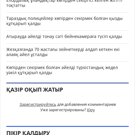
Елордалық ұландықтар көпірден секіргісі келген жігітті
тоқтатты
Тараздық полицейлер көпірден секірмек болған қызды
құтқарып қалды
Атырауда әйелді тонау сәті бейнекамераға түсіп қалды
Жезқазғанда 70 жастағы зейнеткерді алдап кеткен екі
алаяқ әйел ұсталды
Көпірден секірмек болған әйелді түркістандық жедел
уәкіл құтқарып қалды
ҚАЗІР ОҚЫП ЖАТЫР
Зарегистрируйтесь
для добавления комментариев
Уже зарегистрированы?
Кіру
ПІКІР ҚАЛДЫРУ