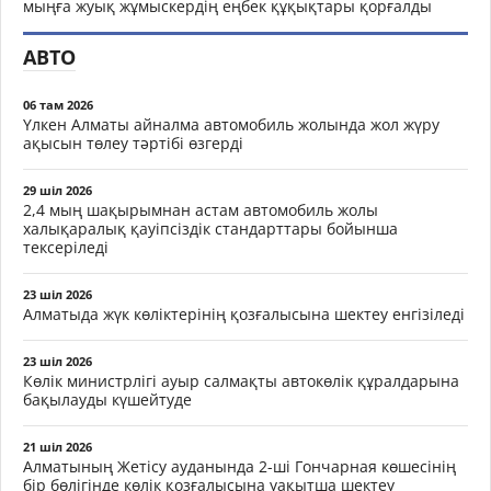
мыңға жуық жұмыскердің еңбек құқықтары қорғалды
АВТО
06 там 2026
Үлкен Алматы айналма автомобиль жолында жол жүру
ақысын төлеу тәртібі өзгерді
29 шіл 2026
2,4 мың шақырымнан астам автомобиль жолы
халықаралық қауіпсіздік стандарттары бойынша
тексеріледі
23 шіл 2026
Алматыда жүк көліктерінің қозғалысына шектеу енгізіледі
23 шіл 2026
Көлік министрлігі ауыр салмақты автокөлік құралдарына
бақылауды күшейтуде
21 шіл 2026
Алматының Жетісу ауданында 2-ші Гончарная көшесінің
бір бөлігінде көлік қозғалысына уақытша шектеу