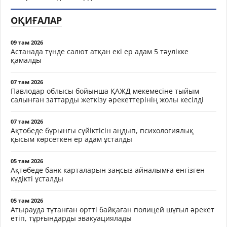
ОҚИҒАЛАР
09 там 2026
Астанада түнде салют атқан екі ер адам 5 тәулікке
қамалды
07 там 2026
Павлодар облысы бойынша ҚАЖД мекемесіне тыйым
салынған заттарды жеткізу әрекеттерінің жолы кесілді
07 там 2026
Ақтөбеде бұрынғы сүйіктісін аңдып, психологиялық
қысым көрсеткен ер адам ұсталды
05 там 2026
Ақтөбеде банк карталарын заңсыз айналымға енгізген
күдікті ұсталды
05 там 2026
Атырауда тұтанған өртті байқаған полицей шұғыл әрекет
етіп, тұрғындарды эвакуациялады