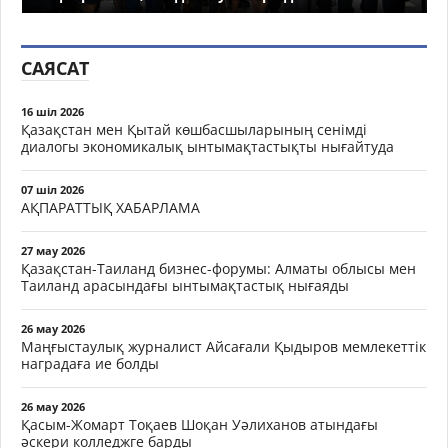
САЯСАТ
16 шіл 2026
Қазақстан мен Қытай көшбасшыларының сенімді
диалогы экономикалық ынтымақтастықты нығайтуда
07 шіл 2026
АҚПАРАТТЫҚ ХАБАРЛАМА
27 мау 2026
Қазақстан-Таиланд бизнес-форумы: Алматы облысы мен
Таиланд арасындағы ынтымақтастық нығаяды
26 мау 2026
Маңғыстаулық журналист Айсағали Қыдыров мемлекеттік
наградаға ие болды
26 мау 2026
Қасым-Жомарт Тоқаев Шоқан Уәлиханов атындағы
әскери колледжге барды