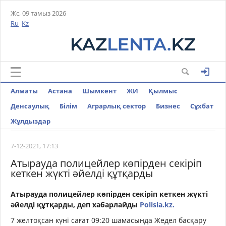
Жс, 09 тамыз 2026
Ru
Kz
Алматы
Астана
Шымкент
ЖИ
Қылмыс
Денсаулық
Білім
Аграрлық сектор
Бизнес
Cұхбат
Жұлдыздар
7-12-2021, 17:13
Атырауда полицейлер көпірден секіріп
кеткен жүкті әйелді құтқарды
Атырауда полицейлер көпірден секіріп кеткен
жүкті
әйелді құтқарды, деп хабарлайды
Polisia.kz.
7 желтоқсан күні сағат 09:20 шамасында Жедел басқару