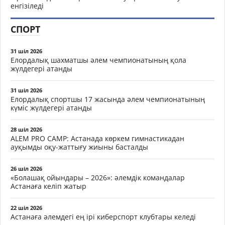
енгізіледі
СПОРТ
31 шіл 2026
Елордалық шахматшы әлем чемпионатының қола
жүлдегері атанды
31 шіл 2026
Елордалық спортшы 17 жасында әлем чемпионатының
күміс жүлдегері атанды
28 шіл 2026
ALEM PRO CAMP: Астанада көркем гимнастикадан
ауқымды оқу-жаттығу жиыны басталды
26 шіл 2026
«Болашақ ойындары – 2026»: әлемдік командалар
Астанаға келіп жатыр
22 шіл 2026
Астанаға әлемдегі ең ірі киберспорт клубтары келеді