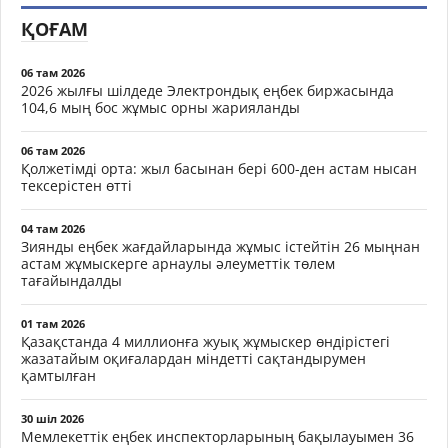
ҚОҒАМ
06 там 2026
2026 жылғы шілдеде Электрондық еңбек биржасында
104,6 мың бос жұмыс орны жарияланды
06 там 2026
Қолжетімді орта: жыл басынан бері 600-ден астам нысан
тексерістен өтті
04 там 2026
Зиянды еңбек жағдайларында жұмыс істейтін 26 мыңнан
астам жұмыскерге арнаулы әлеуметтік төлем
тағайындалды
01 там 2026
Қазақстанда 4 миллионға жуық жұмыскер өндірістегі
жазатайым оқиғалардан міндетті сақтандырумен
қамтылған
30 шіл 2026
Мемлекеттік еңбек инспекторларының бақылауымен 36