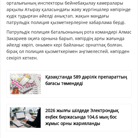
орталығының инспекторы бейнебақылау камералары
арқылы Атырау қаласындағы жаяу жүргіншілер көпірінде
күдік тудырған әйелді анықтап, жақын маңдағы
патрульдік полиция қызметкерлеріне хабарлама берді.
Патрульдік полиция батальонының рота командирі Алмас
Закариев оқиға орнына барып, көпірдің арғы жағында
әйелді көріп, онымен кері байланыс орнатпақ болған,
бірақ ол полиция қызметкерімен әңгімелеспей, көпірден
секіріп кеткен.
Қазақстанда 589 дәрілік препараттың
бағасы төмендеді
2026 жылғы шілдеде Электрондық
еңбек биржасында 104,6 мың бос
жұмыс орны жарияланды