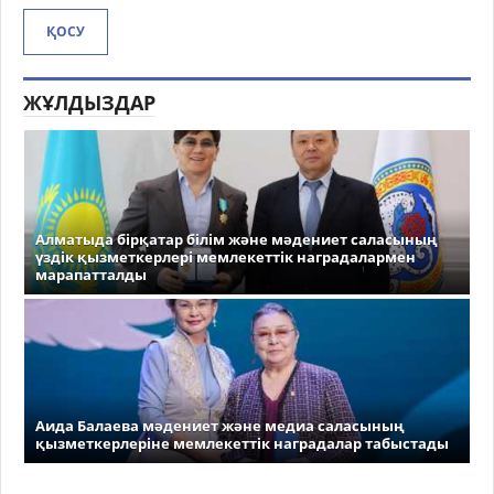
ҚОСУ
ЖҰЛДЫЗДАР
Алматыда бірқатар білім және мәдениет саласының
үздік қызметкерлері мемлекеттік наградалармен
марапатталды
Аида Балаева мәдениет және медиа саласының
қызметкерлеріне мемлекеттік наградалар табыстады