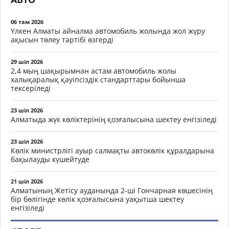
06 там 2026
Үлкен Алматы айналма автомобиль жолында жол жүру
ақысын төлеу тәртібі өзгерді
29 шіл 2026
2,4 мың шақырымнан астам автомобиль жолы
халықаралық қауіпсіздік стандарттары бойынша
тексеріледі
23 шіл 2026
Алматыда жүк көліктерінің қозғалысына шектеу енгізіледі
23 шіл 2026
Көлік министрлігі ауыр салмақты автокөлік құралдарына
бақылауды күшейтуде
21 шіл 2026
Алматының Жетісу ауданында 2-ші Гончарная көшесінің
бір бөлігінде көлік қозғалысына уақытша шектеу
енгізіледі