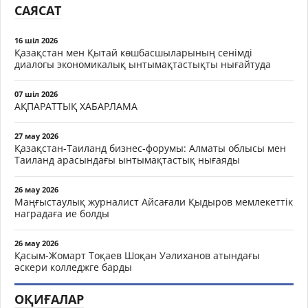
САЯСАТ
16 шіл 2026
Қазақстан мен Қытай көшбасшыларының сенімді
диалогы экономикалық ынтымақтастықты нығайтуда
07 шіл 2026
АҚПАРАТТЫҚ ХАБАРЛАМА
27 мау 2026
Қазақстан-Таиланд бизнес-форумы: Алматы облысы мен
Таиланд арасындағы ынтымақтастық нығаяды
26 мау 2026
Маңғыстаулық журналист Айсағали Қыдыров мемлекеттік
наградаға ие болды
26 мау 2026
Қасым-Жомарт Тоқаев Шоқан Уәлиханов атындағы
әскери колледжге барды
ОҚИҒАЛАР