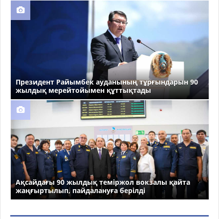
Президент Райымбек ауданының тұрғындарын 90
жылдық мерейтойымен құттықтады
Ақсайдағы 90 жылдық теміржол вокзалы қайта
жаңғыртылып, пайдалануға берілді