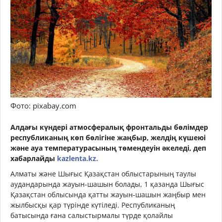
Фото: pixabay.com
Алдағы күндері атмосфералық фронтальды бөлімдер
республиканың көп бөлігіне жаңбыр, желдің күшеюі
және ауа температурасының төмендеуін әкеледі, деп
хабарлайды
kazlenta.kz.
Алматы және Шығыс Қазақстан облыстарының таулы
аудандарында жауын-шашын болады, 1 қазанда Шығыс
Қазақстан облысында қатты жауын-шашын жаңбыр мен
жылбысқы қар түрінде күтіледі. Республиканың
батысында ғана салыстырмалы түрде қолайлы