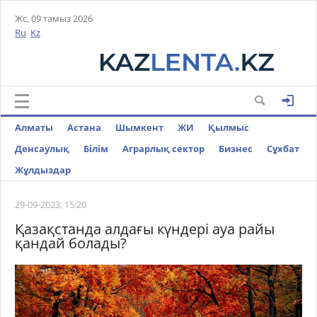
Жс, 09 тамыз 2026
Ru
Kz
Алматы
Астана
Шымкент
ЖИ
Қылмыс
Денсаулық
Білім
Аграрлық сектор
Бизнес
Cұхбат
Жұлдыздар
29-09-2023, 15:20
Қазақстанда алдағы күндері ауа райы
қандай болады?