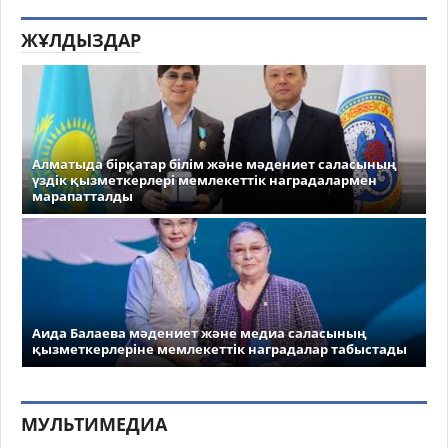
ЖҰЛДЫЗДАР
Алматыда бірқатар білім және мәдениет саласының
үздік қызметкерлері мемлекеттік наградалармен
марапатталды
Аида Балаева мәдениет және медиа саласының
қызметкерлеріне мемлекеттік наградалар табыстады
МУЛЬТИМЕДИА