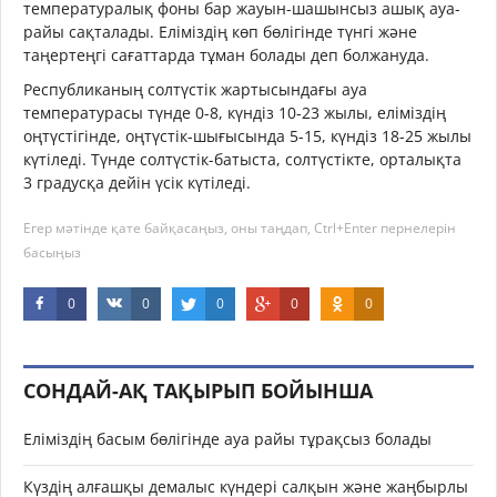
температуралық фоны бар жауын-шашынсыз ашық ауа-
райы сақталады. Еліміздің көп бөлігінде түнгі және
таңертеңгі сағаттарда тұман болады деп болжануда.
Республиканың солтүстік жартысындағы ауа
температурасы түнде 0-8, күндіз 10-23 жылы, еліміздің
оңтүстігінде, оңтүстік-шығысында 5-15, күндіз 18-25 жылы
күтіледі. Түнде солтүстік-батыста, солтүстікте, орталықта
3 градусқа дейін үсік күтіледі.
Егер мәтінде қате байқасаңыз, оны таңдап, Ctrl+Enter пернелерін
басыңыз
0
0
0
0
0
СОНДАЙ-АҚ ТАҚЫРЫП БОЙЫНША
Еліміздің басым бөлігінде ауа райы тұрақсыз болады
Күздің алғашқы демалыс күндері салқын және жаңбырлы