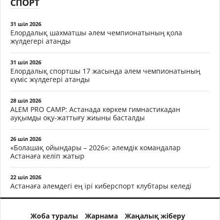
СПОРТ
31 шіл 2026
Елордалық шахматшы әлем чемпионатының қола
жүлдегері атанды
31 шіл 2026
Елордалық спортшы 17 жасында әлем чемпионатының
күміс жүлдегері атанды
28 шіл 2026
ALEM PRO CAMP: Астанада көркем гимнастикадан
ауқымды оқу-жаттығу жиыны басталды
26 шіл 2026
«Болашақ ойындары – 2026»: әлемдік командалар
Астанаға келіп жатыр
22 шіл 2026
Астанаға әлемдегі ең ірі киберспорт клубтары келеді
Жоба туралы
Жарнама
Жаңалық жіберу