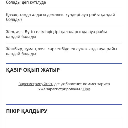
болады деп күтілуде
Қазақстанда алдағы демалыс күндері ауа райы қандай
болады?
Жел, аяз: Бүгін еліміздің ірі қалаларында ауа райы
қандай болады
Жаңбыр, тұман, жел: сәрсенбіде ел аумағында ауа райы
қандай болады
ҚАЗІР ОҚЫП ЖАТЫР
Зарегистрируйтесь
для добавления комментариев
Уже зарегистрированы?
Кіру
ПІКІР ҚАЛДЫРУ