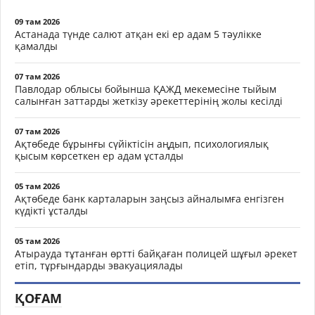
09 там 2026
Астанада түнде салют атқан екі ер адам 5 тәулікке
қамалды
07 там 2026
Павлодар облысы бойынша ҚАЖД мекемесіне тыйым
салынған заттарды жеткізу әрекеттерінің жолы кесілді
07 там 2026
Ақтөбеде бұрынғы сүйіктісін аңдып, психологиялық
қысым көрсеткен ер адам ұсталды
05 там 2026
Ақтөбеде банк карталарын заңсыз айналымға енгізген
күдікті ұсталды
05 там 2026
Атырауда тұтанған өртті байқаған полицей шұғыл әрекет
етіп, тұрғындарды эвакуациялады
ҚОҒАМ