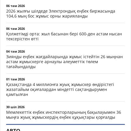
06 там 2026
2026 жылғы шілдеде Электрондық еңбек биржасында
104,6 мың бос жұмыс орны жарияланды
06 там 2026
Қолжетімді орта: жыл басынан бері 600-ден астам нысан
тексерістен өтті
04 там 2026
Зиянды еңбек жағдайларында жұмыс істейтін 26 мыңнан
астам жұмыскерге арнаулы әлеуметтік төлем
тағайындалды
01 там 2026
Қазақстанда 4 миллионға жуық жұмыскер өндірістегі
жазатайым оқиғалардан міндетті сақтандырумен
қамтылған
30 шіл 2026
Мемлекеттік еңбек инспекторларының бақылауымен 36
мыңға жуық жұмыскердің еңбек құқықтары қорғалды
АВТО