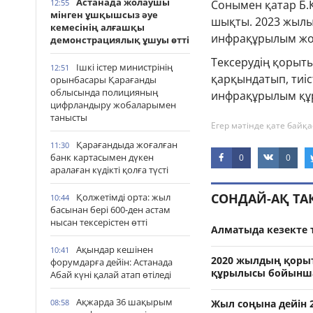
Астанада жолаушы
Сонымен қатар Б.
12:55
мінген ұшқышсыз әуе
шықты. 2023 жылы
кемесінің алғашқы
инфрақұрылым жо
демонстрациялық ұшуы өтті
Тексерудің қоры
Ішкі істер министрінің
12:51
қарқындатып, тиіс
орынбасары Қарағанды
облысында полицияның
инфрақұрылым құр
цифрландыру жобаларымен
танысты
Егер мәтінде қате байқа
Қарағандыда жоғалған
11:30
банк картасымен дүкен
0
0
аралаған күдікті қолға түсті
СОНДАЙ-АҚ Т
Қолжетімді орта: жыл
10:44
басынан бері 600-ден астам
нысан тексерістен өтті
Алматыда кезекте 
Ақындар кешінен
10:41
2020 жылдың қорыт
форумдарға дейін: Астанада
құрылысы бойынша
Абай күні қалай атап өтіледі
Ақжарда 36 шақырым
Жыл соңына дейін 
08:58