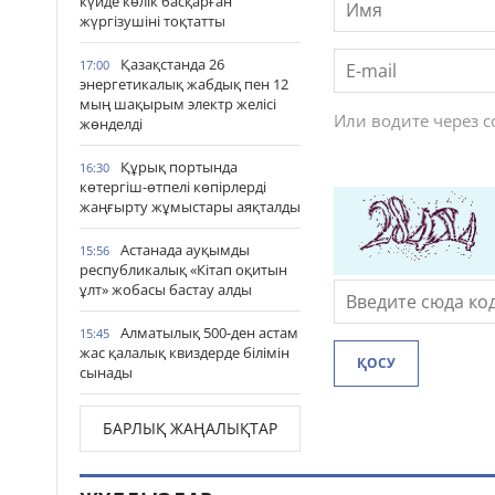
күйде көлік басқарған
жүргізушіні тоқтатты
Қазақстанда 26
17:00
энергетикалық жабдық пен 12
мың шақырым электр желісі
Или водите через 
жөнделді
Құрық портында
16:30
көтергіш-өтпелі көпірлерді
жаңғырту жұмыстары аяқталды
Астанада ауқымды
15:56
республикалық «Кітап оқитын
ұлт» жобасы бастау алды
Алматылық 500-ден астам
15:45
жас қалалық квиздерде білімін
ҚОСУ
сынады
БАРЛЫҚ ЖАҢАЛЫҚТАР