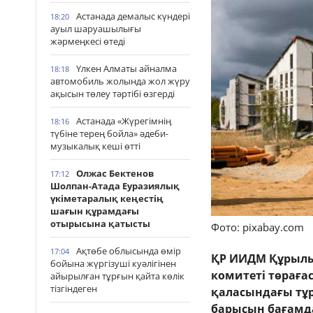
Астанада демалыс күндері
18:20
ауыл шаруашылығы
жәрмеңкесі өтеді
Үлкен Алматы айналма
18:18
автомобиль жолында жол жүру
ақысын төлеу тәртібі өзгерді
Астанада «Жүрегімнің
18:16
түбіне терең бойла» әдеби-
музыкалық кеші өтті
Олжас Бектенов
17:12
Шолпан-Атада Еуразиялық
үкіметаралық кеңестің
шағын құрамдағы
отырысына қатысты
Фото: pixabay.com
Ақтөбе облысында өмір
17:04
ҚР ИИДМ Құрылы
бойына жүргізуші куәлігінен
комитеті төрағ
айырылған тұрғын қайта көлік
тізгіндеген
қаласындағы тұ
барысын бағамд