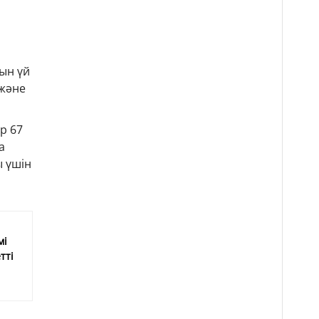
ын үй
 және
р 67
а
ы үшін
мі
тті