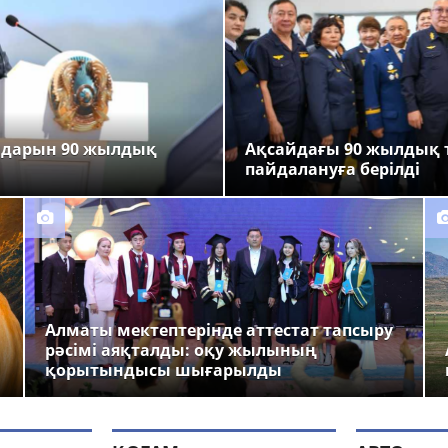
ндарын 90 жылдық
Ақсайдағы 90 жылдық 
пайдалануға берілді
Алматы мектептерінде аттестат тапсыру
рәсімі аяқталды: оқу жылының
қорытындысы шығарылды