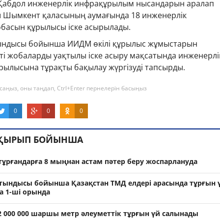
Қабдол инженерлік инфрақұрылым нысандарын аралап
 Шымкент қаласының аумағында 18 инженерлік
басын құрылысы іске асырылады.
тындысы бойынша ИИДМ өкілі құрылыс жұмыстарын
ті жобаларды уақтылы іске асыру мақсатында инженерлі
ылысына тұрақты бақылау жүргізуді тапсырды.
саңыз, оны таңдап, Ctrl+Enter пернелерін басыңыз
0
0
0
АҚЫРЫП БОЙЫНША
тұрғандарға 8 мыңнан астам пәтер беру жоспарлануда
ындысы бойынша Қазақстан ТМД елдері арасында тұрғын 
 1-ші орында
2 000 000 шаршы метр әлеуметтік тұрғын үй салынады