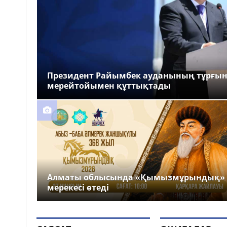
Президент Райымбек ауданының тұрғы
мерейтойымен құттықтады
Алматы облысында «Қымызмұрындық»
мерекесі өтеді