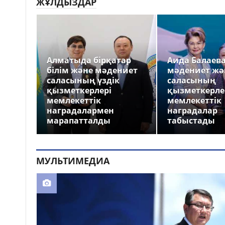
ЖҰЛДЫЗДАР
Алматыда бірқатар
Аида Балаев
білім және мәдениет
мәдениет жә
саласының үздік
саласының
қызметкерлері
қызметкерле
мемлекеттік
мемлекеттік
наградалармен
наградалар
марапатталды
табыстады
МУЛЬТИМЕДИА