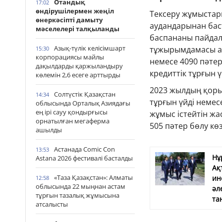
Отандық
17:02
өндірушілермен жеңіл
Тексеру жұмыстар
өнеркәсіпті дамыту
аудандарынан бас
мәселелері талқыланды
баспананы пайдал
Азық-түлік келісімшарт
тұжырымдамасы ар
15:30
корпорациясы майлы
немесе 4090 пәтер
дақылдарды қаржыландыру
кредиттік тұрғын ү
көлемін 2,6 есеге арттырды
2023 жылдың қор
Солтүстік Қазақстан
14:34
тұрғын үйді немес
облысында Орталық Азиядағы
ең ірі сауу қондырғысы
жұмыс істейтін жа
орнатылған мегаферма
505 пәтер бөлу кө
ашылды
Астанада Comic Con
13:53
Нұ
Astana 2026 фестивалі басталды
Ақ
«Таза Қазақстан»: Алматы
ин
12:58
облысында 22 мыңнан астам
әл
тұрғын тазалық жұмысына
та
атсалысты