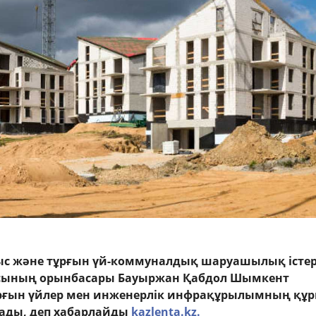
с және тұрғын үй-коммуналдық шаруашылық істер
асының орынбасары Бауыржан Қабдол Шымкент
рғын үйлер мен инженерлік инфрақұрылымның құ
ады, деп хабарлайды
kazlenta.kz.