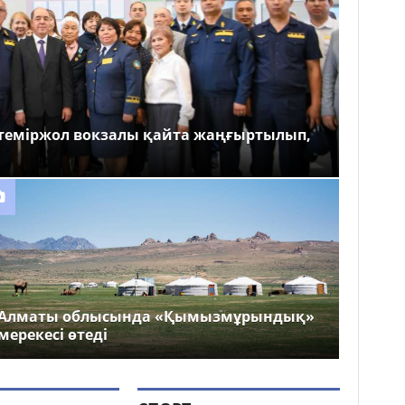
теміржол вокзалы қайта жаңғыртылып,
Алматы облысында «Қымызмұрындық»
мерекесі өтеді