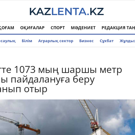
ҚОҒАМ
ОҚИҒАЛАР
СПОРТ
МӘДЕНИЕТ
РЕДАКЦИЯ ТА
нсаулық
Білім
Аграрлық сектор
Бизнес
Cұхбат
Жұлды
те 1073 мың шаршы метр
ы пайдалануға беру
анып отыр