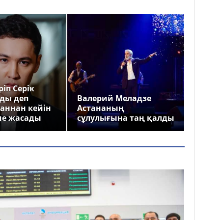
іп Серік
ды деп
Валерий Меладзе
аннан кейін
Астананың
ме жасады
сұлулығына таң қалды