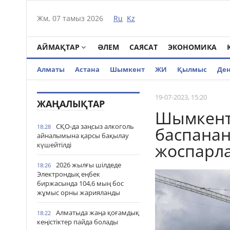
Жм, 07 тамыз 2026
Ru
Kz
АЙМАҚТАР
ӘЛЕМ
САЯСАТ
ЭКОНОМИКА
Алматы
Астана
Шымкент
ЖИ
Қылмыс
Де
19-07-2023, 15:20
ЖАҢАЛЫҚТАР
Шымкент
СҚО-да заңсыз алкоголь
18:28
баспанан
айналымына қарсы бақылау
жоспарл
күшейтілді
2026 жылғы шілдеде
18:26
Электрондық еңбек
биржасында 104,6 мың бос
жұмыс орны жарияланды
Алматыда жаңа қоғамдық
18:22
кеңістіктер пайда болады