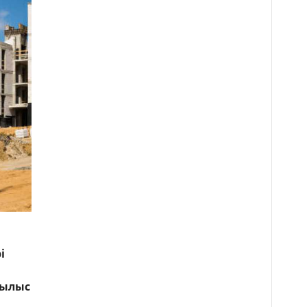
і
рылыс