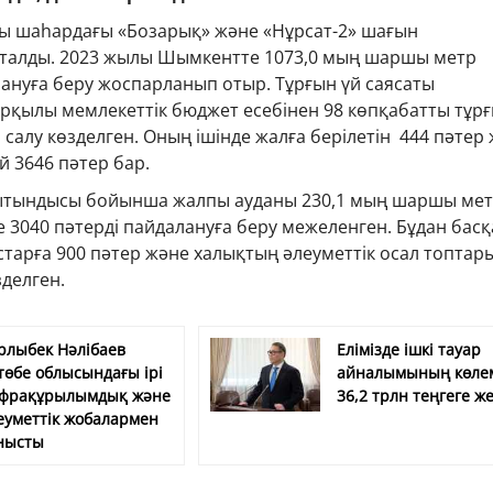
ы шаһардағы «Бозарық» және «Нұрсат-2» шағын
талды. 2023 жылы Шымкентте 1073,0 мың шаршы метр
ануға беру жоспарланып отыр. Тұрғын үй саясаты
қылы мемлекеттік бюджет есебінен 98 көпқабатты тұрғ
 салу көзделген. Оның ішінде жалға берілетін 444 пәтер
й 3646 пәтер бар.
ытындысы бойынша жалпы ауданы 230,1 мың шаршы мет
е 3040 пәтерді пайдалануға беру межеленген. Бұдан басқ
старға 900 пәтер және халықтың әлеуметтік осал топтар
зделген.
рлыбек Нәлібаев
Елімізде ішкі тауар
төбе облысындағы ірі
айналымының көле
фрақұрылымдық және
36,2 трлн теңгеге же
еуметтік жобалармен
нысты