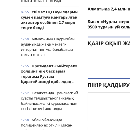
жолға асфальт төселді
Алматыда 2,4 млн 
Үкімет СҚО ауылдарын
08:55
сумен қамтуға қайтарылған
Биыл «Нұрлы жер» 
активтер есебінен 2,7 млрд
9500 тұрғын үй са
теңге бөлді
Алматының Наурызбай
17:59
ҚАЗІР ОҚЫП Ж
ауданында жаңа мектеп-
интернат пен үш балабақша
салып жатыр
Президент «Бәйтерек»
17:55
холдингінің басқарма
төрағасы Рустам
Қарағойшинді қабылдады
ПІКІР ҚАЛДЫРУ
Қазақстанда Транскаспий
17:52
суасты талшықты-оптикалық
байланыс желісі құрылысының
негізгі кезеңі аяқталды
Абай облысында
17:50
полицейлер есірткілік масаң