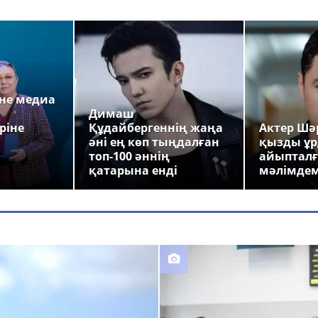
а
не медиа
Димаш
ріне
Құдайбергеннің жаңа
Актер Шәр
әні ең көп тыңдалған
қызды ұр
топ-100 әннің
айыпталғ
қатарына енді
мәлімде