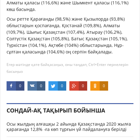
Алматы қаласы (116,6%) және Шымкент қаласы (116,1%)
көш басында.
Осы ретте Қарағанды (98,5%) және Қызылорда (93,8%)
облыстарын қоспағанда, Қостанай (109,8%), Алматы
(109,7%), Шығыс Қазақстан (107,4%), Атырау (106,2%),
Солтүстік Қазақстан (105,8%), Батыс Қазақстан (105,1%),
Түркістан (104,1%), Ақтөбе (104%) облыстарында, Нұр-
сұлтан қаласында (104,6%) оң серпін байқалады.
Егер мәтінде қате байқасаңыз, оны таңдап, Ctrl+Enter пернелерін
басыңыз
0
0
0
0
0
СОНДАЙ-АҚ ТАҚЫРЫП БОЙЫНША
Осы жылдың алғашқы 2 айында Қазақстанда 2020 жылға
қарағанда 12,8% -ға көп тұрғын үй пайдалануға берілді