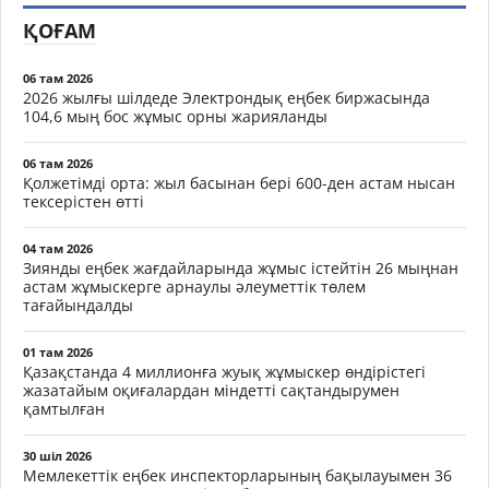
ҚОҒАМ
06 там 2026
2026 жылғы шілдеде Электрондық еңбек биржасында
104,6 мың бос жұмыс орны жарияланды
06 там 2026
Қолжетімді орта: жыл басынан бері 600-ден астам нысан
тексерістен өтті
04 там 2026
Зиянды еңбек жағдайларында жұмыс істейтін 26 мыңнан
астам жұмыскерге арнаулы әлеуметтік төлем
тағайындалды
01 там 2026
Қазақстанда 4 миллионға жуық жұмыскер өндірістегі
жазатайым оқиғалардан міндетті сақтандырумен
қамтылған
30 шіл 2026
Мемлекеттік еңбек инспекторларының бақылауымен 36