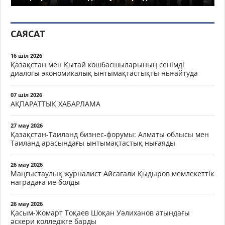
САЯСАТ
16 шіл 2026
Қазақстан мен Қытай көшбасшыларының сенімді
диалогы экономикалық ынтымақтастықты нығайтуда
07 шіл 2026
АҚПАРАТТЫҚ ХАБАРЛАМА
27 мау 2026
Қазақстан-Таиланд бизнес-форумы: Алматы облысы мен
Таиланд арасындағы ынтымақтастық нығаяды
26 мау 2026
Маңғыстаулық журналист Айсағали Қыдыров мемлекеттік
наградаға ие болды
26 мау 2026
Қасым-Жомарт Тоқаев Шоқан Уәлиханов атындағы
әскери колледжге барды