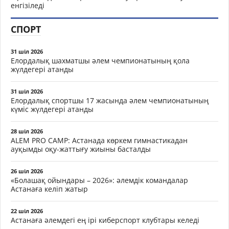
енгізіледі
СПОРТ
31 шіл 2026
Елордалық шахматшы әлем чемпионатының қола
жүлдегері атанды
31 шіл 2026
Елордалық спортшы 17 жасында әлем чемпионатының
күміс жүлдегері атанды
28 шіл 2026
ALEM PRO CAMP: Астанада көркем гимнастикадан
ауқымды оқу-жаттығу жиыны басталды
26 шіл 2026
«Болашақ ойындары – 2026»: әлемдік командалар
Астанаға келіп жатыр
22 шіл 2026
Астанаға әлемдегі ең ірі киберспорт клубтары келеді