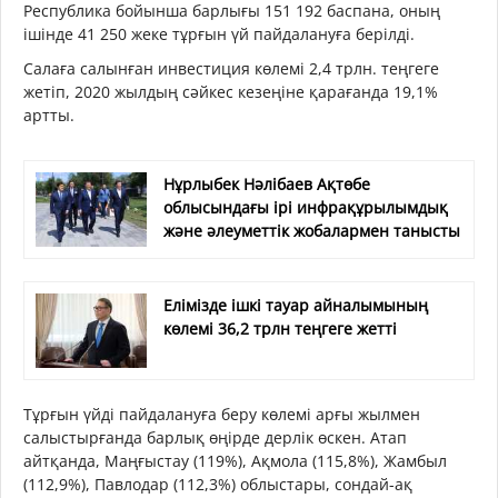
Республика бойынша барлығы 151 192 баспана, оның
ішінде 41 250 жеке тұрғын үй пайдалануға берілді.
Салаға салынған инвестиция көлемі 2,4 трлн. теңгеге
жетіп, 2020 жылдың сәйкес кезеңіне қарағанда 19,1%
артты.
Нұрлыбек Нәлібаев Ақтөбе
облысындағы ірі инфрақұрылымдық
және әлеуметтік жобалармен танысты
Елімізде ішкі тауар айналымының
көлемі 36,2 трлн теңгеге жетті
Тұрғын үйді пайдалануға беру көлемі арғы жылмен
салыстырғанда барлық өңірде дерлік өскен. Атап
айтқанда, Маңғыстау (119%), Ақмола (115,8%), Жамбыл
(112,9%), Павлодар (112,3%) облыстары, сондай-ақ