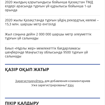
2020 жылдың қорытындысы бойынша Қазақстан ТМД
елдері арасында тұрғын үй құрылысы бойынша 1-ші
орында
2020 жылы Қазақстанда тұрғын үйдің рекордтық көлемі –
15,3 млн. шаршы метр енгізілді
Жыл соңына дейін 2 000 000 шаршы метр әлеуметтік
тұрғын үй салынады
Биыл «Нұрлы жер» мемлекеттік бағдарламасы
шеңберінде Маңғыстау облысында 9500 тұрғын үй
салынады
ҚАЗІР ОҚЫП ЖАТЫР
Зарегистрируйтесь
для добавления комментариев
Уже зарегистрированы?
Кіру
ПІКІР ҚАЛДЫРУ