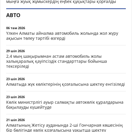
мыңға жуық жұмыскердің еңбек құқықтары қорғалды
АВТО
06 там 2026
Үлкен Алматы айналма автомобиль жолында жол жүру
ақысын төлеу тәртібі өзгерді
29 шіл 2026
2,4 мың шақырымнан астам автомобиль жолы
халықаралық қауіпсіздік стандарттары бойынша
тексеріледі
23 шіл 2026
Алматыда жүк көліктерінің қозғалысына шектеу енгізіледі
23 шіл 2026
Көлік министрлігі ауыр салмақты автокөлік құралдарына
бақылауды күшейтуде
21 шіл 2026
Алматының Жетісу ауданында 2-ші Гончарная көшесінің
бір бөлігінде көлік қозғалысына уақытша шектеу