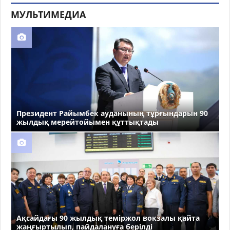
МУЛЬТИМЕДИА
Президент Райымбек ауданының тұрғындарын 90
жылдық мерейтойымен құттықтады
Ақсайдағы 90 жылдық теміржол вокзалы қайта
жаңғыртылып, пайдалануға берілді