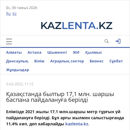
Бс, 06 тамыз 2026
Ru
Kz
Алматы
Астана
Шымкент
ЖИ
Қылмыс
Денсаулық
Білім
Аграрлық сектор
Бизнес
Cұхбат
Жұлдыздар
5-02-2022, 11:12
Қазақстанда былтыр 17,1 млн. шаршы
баспана пайдалануға берілді
Елімізде 2021 жылы 17,1 млн.шаршы метр тұрғын үй
пайдалануға берілді. Бұл арғы жылмен салыстырғанда
11,4% көп,
деп хабарлайды
kazlenta.kz.