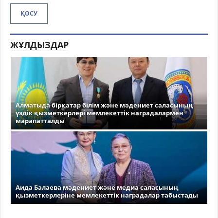
ҚОСУ
ЖҰЛДЫЗДАР
Алматыда бірқатар білім және мәдениет саласының
үздік қызметкерлері мемлекеттік наградалармен
марапатталды
Аида Балаева мәдениет және медиа саласының
қызметкерлеріне мемлекеттік наградалар табыстады