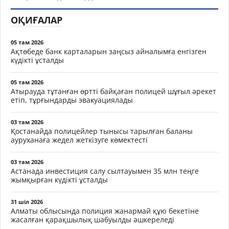
ОҚИҒАЛАР
05 там 2026
Ақтөбеде банк карталарын заңсыз айналымға енгізген
күдікті ұсталды
05 там 2026
Атырауда тұтанған өртті байқаған полицей шұғыл әрекет
етіп, тұрғындарды эвакуациялады
03 там 2026
Қостанайда полицейлер тынысы тарылған баланы
ауруханаға жедел жеткізуге көмектесті
03 там 2026
Астанада инвестиция салу сылтауымен 35 млн теңге
жымқырған күдікті ұсталды
31 шіл 2026
Алматы облысында полиция жанармай құю бекетіне
жасалған қарақшылық шабуылды әшкереледі