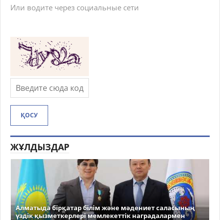
Или водите через социальные сети
ҚОСУ
ЖҰЛДЫЗДАР
Алматыда бірқатар білім және мәдениет саласының
үздік қызметкерлері мемлекеттік наградалармен