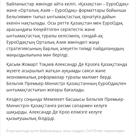
байланыстар жөнінде айта келіп, «Қазақстан – ЕуроОдақ»
және «Орталық Азия – ЕуроОдақ» форматтары бойынша
Бельгиямен тығыз ынтымақтастық орнатуға дайын
екенін нақтылады. Осы ретте Қазақстан мен ЕуроОдақ
арасындағы Кеңейтілген серіктестік және
ынтымақтастық туралы келісімнің, сондай-ақ
ЕуроОдақтың Орталық Азия жөніндегі жаңа
стратегиясының барлық әлеуетін тиімді пайдаланудың
маңыздылығына мән берілді.
Қасым-Жомарт Тоқаев Александр Де Крооға Қазақстанда
жүзеге асырылып жатқан ауқымды саяси және
экономикалық реформалар туралы мәлімет берді.
Бельгия Премьер-Министрі Қазақстанның ЕуроОдақпен
ынтымақтастығын жоғары бағалады.
Кездесу соңында Мемлекет басшысы Бельгия Премьер-
Министрін Қазақстанға ресми сапармен келуге
шақырды. Александр Де Кроо елімізге келуге
қызығушылық білдірді.
Егер мәтінде қате байқасаңыз, оны таңдап, Ctrl+Enter пернелерін