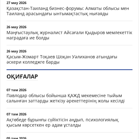
27 мау 2026
Қазақстан-Таиланд бизнес-форумы: Алматы облысы мен
Таиланд арасындағы ынтымақтастық нығаяды
26 мау 2026
Маңғыстаулық журналист Айсағали Қыдыров мемлекеттік
наградаға ие болды
26 мау 2026
Қасым-Жомарт Тоқаев Шоқан Уәлиханов атындағы
әскери колледжге барды
ОҚИҒАЛАР
07 там 2026
Павлодар облысы бойынша ҚАЖД мекемесіне тыйым
салынған заттарды жеткізу әрекеттерінің жолы кесілді
07 там 2026
Ақтөбеде бұрынғы сүйіктісін аңдып, психологиялық
қысым көрсеткен ер адам ұсталды
05 там 2026