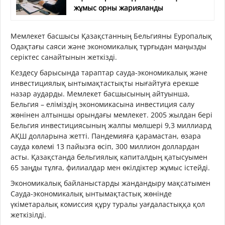
жұмыс орны жарияланды
Мемлекет басшысы Қазақстанның Бельгияны Еуропалық
Одақтағы саяси және экономикалық тұрғыдан маңызды
серіктес санайтынын жеткізді.
Кездесу барысында тараптар сауда-экономикалық және
инвестициялық ынтымақтастықты нығайтуға ерекше
назар аударды. Мемлекет басшысының айтуынша,
Бельгия – еліміздің экономикасына инвестиция салу
жөнінен алтыншы орындағы мемлекет. 2005 жылдан бері
Бельгия инвестициясының жалпы мөлшері 9,3 миллиард
АҚШ долларына жетті. Пандемияға қарамастан, өзара
сауда көлемі 13 пайызға өсіп, 300 миллион доллардан
асты. Қазақстанда бельгиялық капиталдың қатысуымен
65 заңды тұлға, филиалдар мен өкілдіктер жұмыс істейді.
Экономикалық байланыстарды жандандыру мақсатымен
Сауда-экономикалық ынтымақтастық жөнінде
үкіметаралық комиссия құру туралы уағдаластыққа қол
жеткізілді.