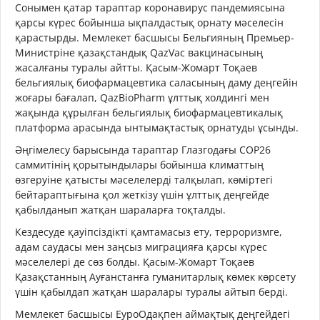
Сонымен қатар тараптар коронавирус пандемиясына
қарсы күрес бойынша ықпалдастық орнату мәселесін
қарастырды. Мемлекет басшысы Бельгияның Премьер-
Министріне қазақстандық QazVac вакцинасының
жасалғаны туралы айтты. Қасым-Жомарт Тоқаев
бельгиялық биофармацевтика саласының даму деңгейін
жоғары бағалап, QazBioPharm ұлттық холдингі мен
жақында құрылған бельгиялық биофармацевтикалық
платформа арасында ынтымақтастық орнатуды ұсынды.
Әңгімелесу барысында тараптар Глазгодағы СОР26
саммитінің қорытындылары бойынша климаттың
өзгеруіне қатысты мәселелерді талқылап, көміртегі
бейтараптығына қол жеткізу үшін ұлттық деңгейде
қабылданып жатқан шараларға тоқталды.
Кездесуде қауіпсіздікті қамтамасыз ету, терроризмге,
адам саудасы мен заңсыз миграцияға қарсы күрес
мәселелері де сөз болды. Қасым-Жомарт Тоқаев
Қазақстанның Ауғанстанға гуманитарлық көмек көрсету
үшін қабылдап жатқан шаралары туралы айтып берді.
Мемлекет басшысы ЕуроОдақпен аймақтық деңгейдегі