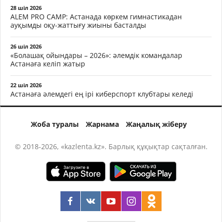
28 шіл 2026
ALEM PRO CAMP: Астанада көркем гимнастикадан
ауқымды оқу-жаттығу жиыны басталды
26 шіл 2026
«Болашақ ойындары – 2026»: әлемдік командалар
Астанаға келіп жатыр
22 шіл 2026
Астанаға әлемдегі ең ірі киберспорт клубтары келеді
Жоба туралы
Жарнама
Жаңалық жіберу
© 2018-2026, «kazlenta.kz». Барлық құқықтар сақталған.