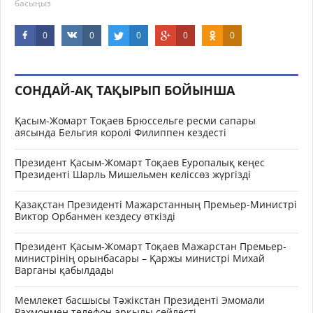
басыңыз
0
0
0
0
0
СОНДАЙ-АҚ ТАҚЫРЫП БОЙЫНША
Қасым-Жомарт Тоқаев Брюссельге ресми сапары
аясында Бельгия королі Филиппен кездесті
Президент Қасым-Жомарт Тоқаев Еуропалық кеңес
Президенті Шарль Мишельмен келіссөз жүргізді
Қазақстан Президенті Мажарстанның Премьер-Министрі
Виктор Орбанмен кездесу өткізді
Президент Қасым-Жомарт Тоқаев Мажарстан Премьер-
министрінің орынбасары – Қаржы министрі Михай
Варганы қабылдады
Мемлекет басшысы Тәжікстан Президенті Эмомали
Рахмонмен телефон арқылы сөйлесті