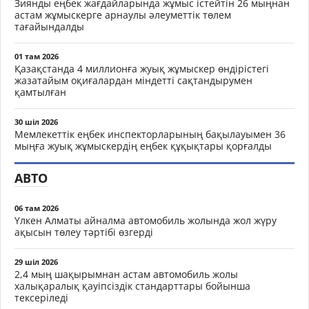
Зиянды еңбек жағдайларында жұмыс істейтін 26 мыңнан
астам жұмыскерге арнаулы әлеуметтік төлем
тағайындалды
01 там 2026
Қазақстанда 4 миллионға жуық жұмыскер өндірістегі
жазатайым оқиғалардан міндетті сақтандырумен
қамтылған
30 шіл 2026
Мемлекеттік еңбек инспекторларының бақылауымен 36
мыңға жуық жұмыскердің еңбек құқықтары қорғалды
АВТО
06 там 2026
Үлкен Алматы айналма автомобиль жолында жол жүру
ақысын төлеу тәртібі өзгерді
29 шіл 2026
2,4 мың шақырымнан астам автомобиль жолы
халықаралық қауіпсіздік стандарттары бойынша
тексеріледі