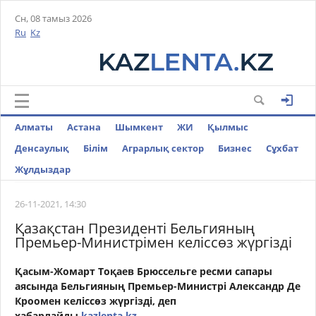
Сн, 08 тамыз 2026
Ru
Kz
Алматы
Астана
Шымкент
ЖИ
Қылмыс
Денсаулық
Білім
Аграрлық сектор
Бизнес
Cұхбат
Жұлдыздар
26-11-2021, 14:30
Қазақстан Президенті Бельгияның
Премьер-Министрімен келіссөз жүргізді
Қасым-Жомарт Тоқаев Брюссельге ресми сапары
аясында Бельгияның Премьер-Министрі Александр Де
Кроомен келіссөз жүргізді,
деп
хабарлайды
kazlenta.kz.