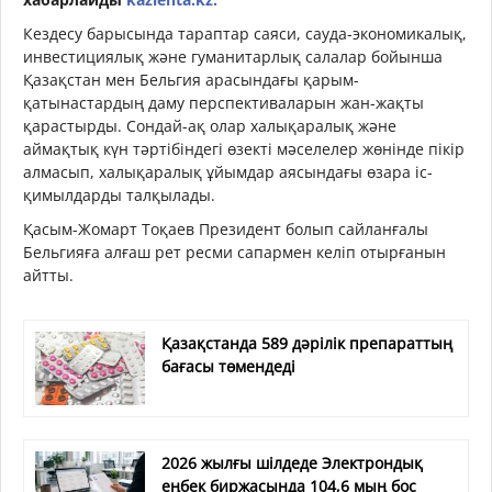
Кездесу барысында тараптар саяси, сауда-экономикалық,
инвестициялық және гуманитарлық салалар бойынша
Қазақстан мен Бельгия арасындағы қарым-
қатынастардың даму перспективаларын жан-жақты
қарастырды. Сондай-ақ олар халықаралық және
аймақтық күн тәртібіндегі өзекті мәселелер жөнінде пікір
алмасып, халықаралық ұйымдар аясындағы өзара іс-
қимылдарды талқылады.
Қасым-Жомарт Тоқаев Президент болып сайланғалы
Бельгияға алғаш рет ресми сапармен келіп отырғанын
айтты.
Қазақстанда 589 дәрілік препараттың
бағасы төмендеді
2026 жылғы шілдеде Электрондық
еңбек биржасында 104,6 мың бос