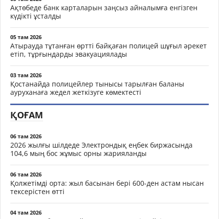
Ақтөбеде банк карталарын заңсыз айналымға енгізген
күдікті ұсталды
05 там 2026
Атырауда тұтанған өртті байқаған полицей шұғыл әрекет
етіп, тұрғындарды эвакуациялады
03 там 2026
Қостанайда полицейлер тынысы тарылған баланы
ауруханаға жедел жеткізуге көмектесті
ҚОҒАМ
06 там 2026
2026 жылғы шілдеде Электрондық еңбек биржасында
104,6 мың бос жұмыс орны жарияланды
06 там 2026
Қолжетімді орта: жыл басынан бері 600-ден астам нысан
тексерістен өтті
04 там 2026