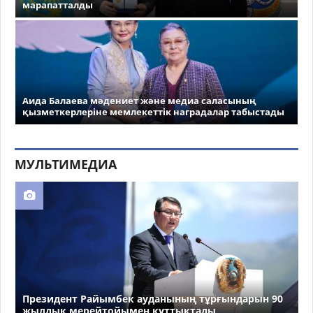
марапатталды
Аида Балаева мәдениет және медиа саласының
қызметкерлеріне мемлекеттік наградалар табыстады
МУЛЬТИМЕДИА
Президент Райымбек ауданының тұрғындарын 90
жылдық мерейтойымен құттықтады