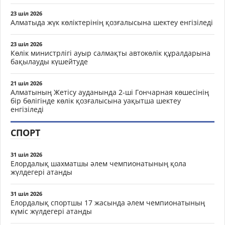
23 шіл 2026
Алматыда жүк көліктерінің қозғалысына шектеу енгізіледі
23 шіл 2026
Көлік министрлігі ауыр салмақты автокөлік құралдарына
бақылауды күшейтуде
21 шіл 2026
Алматының Жетісу ауданында 2-ші Гончарная көшесінің
бір бөлігінде көлік қозғалысына уақытша шектеу
енгізіледі
СПОРТ
31 шіл 2026
Елордалық шахматшы әлем чемпионатының қола
жүлдегері атанды
31 шіл 2026
Елордалық спортшы 17 жасында әлем чемпионатының
күміс жүлдегері атанды