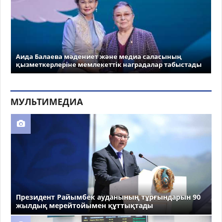
Аида Балаева мәдениет және медиа саласының
қызметкерлеріне мемлекеттік наградалар табыстады
МУЛЬТИМЕДИА
Президент Райымбек ауданының тұрғындарын 90
жылдық мерейтойымен құттықтады