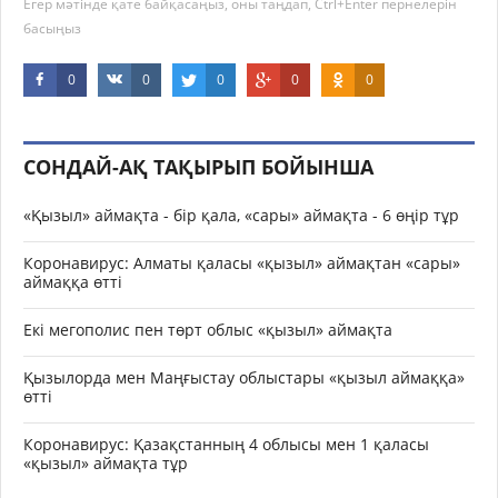
Егер мәтінде қате байқасаңыз, оны таңдап, Ctrl+Enter пернелерін
басыңыз
0
0
0
0
0
СОНДАЙ-АҚ ТАҚЫРЫП БОЙЫНША
«Қызыл» аймақта - бір қала, «сары» аймақта - 6 өңір тұр
Коронавирус: Алматы қаласы «қызыл» аймақтан «сары»
аймаққа өтті
Екі мегополис пен төрт облыс «қызыл» аймақта
Қызылорда мен Маңғыстау облыстары «қызыл аймаққа»
өтті
Коронавирус: Қазақстанның 4 облысы мен 1 қаласы
«қызыл» аймақта тұр