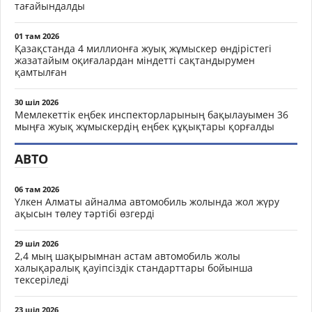
тағайындалды
01 там 2026
Қазақстанда 4 миллионға жуық жұмыскер өндірістегі
жазатайым оқиғалардан міндетті сақтандырумен
қамтылған
30 шіл 2026
Мемлекеттік еңбек инспекторларының бақылауымен 36
мыңға жуық жұмыскердің еңбек құқықтары қорғалды
АВТО
06 там 2026
Үлкен Алматы айналма автомобиль жолында жол жүру
ақысын төлеу тәртібі өзгерді
29 шіл 2026
2,4 мың шақырымнан астам автомобиль жолы
халықаралық қауіпсіздік стандарттары бойынша
тексеріледі
23 шіл 2026