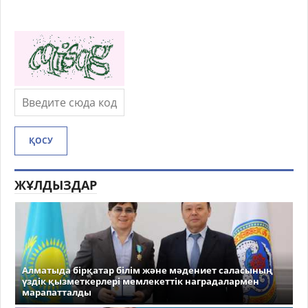
ҚОСУ
ЖҰЛДЫЗДАР
Алматыда бірқатар білім және мәдениет саласының
үздік қызметкерлері мемлекеттік наградалармен
марапатталды