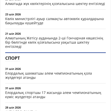
Алматыда жүк көліктерінің қозғалысына шектеу енгізіледі
23 шіл 2026
Көлік министрлігі ауыр салмақты автокөлік құралдарына
бақылауды күшейтуде
21 шіл 2026
Алматының Жетісу ауданында 2-ші Гончарная көшесінің
бір бөлігінде көлік қозғалысына уақытша шектеу
енгізіледі
СПОРТ
31 шіл 2026
Елордалық шахматшы әлем чемпионатының қола
жүлдегері атанды
31 шіл 2026
Елордалық спортшы 17 жасында әлем чемпионатының
күміс жүлдегері атанды
28 шіл 2026