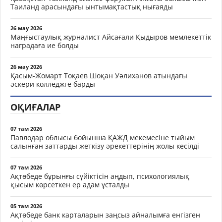
Таиланд арасындағы ынтымақтастық нығаяды
26 мау 2026
Маңғыстаулық журналист Айсағали Қыдыров мемлекеттік
наградаға ие болды
26 мау 2026
Қасым-Жомарт Тоқаев Шоқан Уәлиханов атындағы
әскери колледжге барды
ОҚИҒАЛАР
07 там 2026
Павлодар облысы бойынша ҚАЖД мекемесіне тыйым
салынған заттарды жеткізу әрекеттерінің жолы кесілді
07 там 2026
Ақтөбеде бұрынғы сүйіктісін аңдып, психологиялық
қысым көрсеткен ер адам ұсталды
05 там 2026
Ақтөбеде банк карталарын заңсыз айналымға енгізген