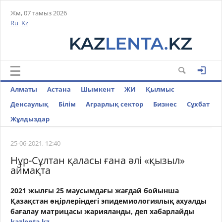
Жм, 07 тамыз 2026
Ru
Kz
Алматы
Астана
Шымкент
ЖИ
Қылмыс
Денсаулық
Білім
Аграрлық сектор
Бизнес
Cұхбат
Жұлдыздар
25-06-2021, 12:40
Нұр-Сұлтан қаласы ғана әлі «қызыл»
аймақта
2021 жылғы 25 маусымдағы жағдай бойынша
Қазақстан өңірлеріндегі эпидемиологиялық ахуалды
бағалау матрицасы жарияланды, деп хабарлайды
kazlenta.kz.