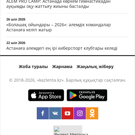
ALEM PRO CAMP: Астанада көркем гимнастикадан
ауқымды оқу-жаттығу жиыны басталды
26 шіл 2026
«Болашақ ойындары – 2026»: әлемдік командалар
Астанаға келіп жатыр
22 шіл 2026
Астанаға әлемдегі ең ірі киберспорт клубтары келеді
Жоба туралы
Жарнама
Жаңалық жіберу
© 2018-2026, «kazlenta.kz». Барлық құқықтар сақталған.