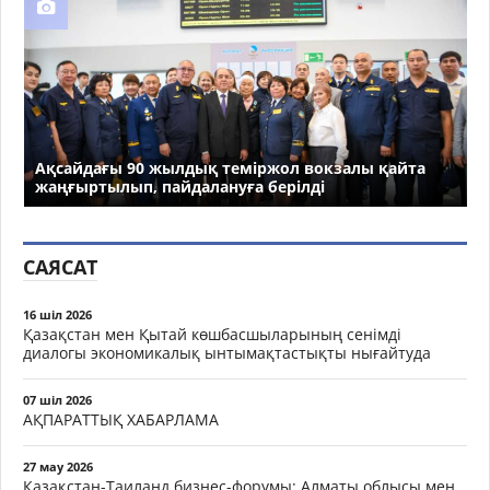
Ақсайдағы 90 жылдық теміржол вокзалы қайта
жаңғыртылып, пайдалануға берілді
САЯСАТ
16 шіл 2026
Қазақстан мен Қытай көшбасшыларының сенімді
диалогы экономикалық ынтымақтастықты нығайтуда
07 шіл 2026
АҚПАРАТТЫҚ ХАБАРЛАМА
27 мау 2026
Қазақстан-Таиланд бизнес-форумы: Алматы облысы мен