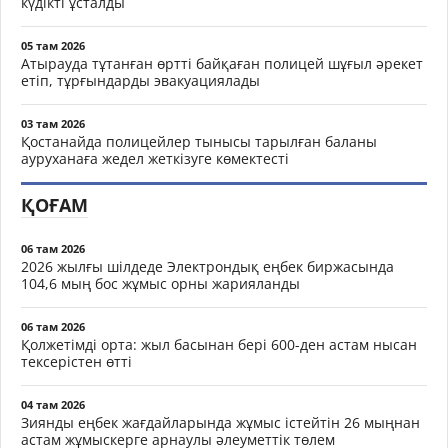
күдікті ұсталды
05 там 2026
Атырауда тұтанған өртті байқаған полицей шұғыл әрекет
етіп, тұрғындарды эвакуациялады
03 там 2026
Қостанайда полицейлер тынысы тарылған баланы
ауруханаға жедел жеткізуге көмектесті
ҚОҒАМ
06 там 2026
2026 жылғы шілдеде Электрондық еңбек биржасында
104,6 мың бос жұмыс орны жарияланды
06 там 2026
Қолжетімді орта: жыл басынан бері 600-ден астам нысан
тексерістен өтті
04 там 2026
Зиянды еңбек жағдайларында жұмыс істейтін 26 мыңнан
астам жұмыскерге арнаулы әлеуметтік төлем